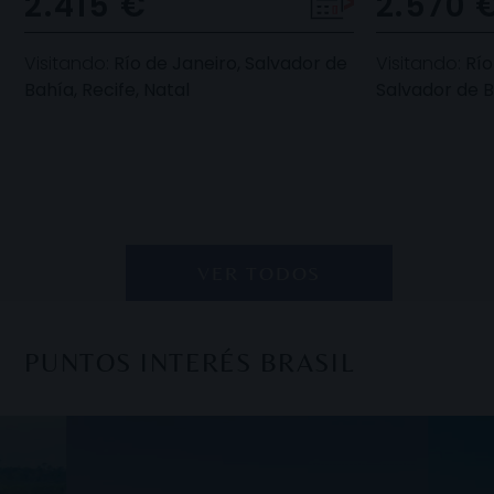
2.415 €
2.570 
port
un lugar lleno
Visitando:
Río de Janeiro, Salvador de
Visitando:
Río
Bahía, Recife, Natal
Salvador de 
VER TODOS
PUNTOS INTERÉS BRASIL