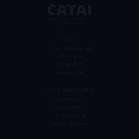
catar
penínsulas y ríos y es popular por
del
CATAI
C/Vía de los Poblados 13
28033
Madrid
+34 914091125
catai@catai.es
CATAI BARCELONA
C/ Valencia, 266
08007
Barcelona
+34 932 088 902
barcelona@catai.es