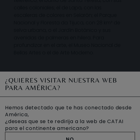
teleférico; el barrio de Santa Teresa, con sus
calles coloniales; el de Lapa, con las
escaleras de colores en Selarón; el Parque
Nacional y Floresta da Tijuca, con 28 km² de
selva urbana, o el Jardín Botánico y sus
avenidas de palmeras en hilera. Para
profundizar en el arte, el Museo Nacional de
Bellas Artes o el de Arte Moderno.
¿QUIERES VISITAR NUESTRA WEB
DÓNDE DISFRUTAR ESTA
PARA AMÉRICA?
ACTIVIDAD
Hemos detectado que te has conectado desde
América,
¿deseas que se te redirija a la web de CATAI
para el continente americano?
NO