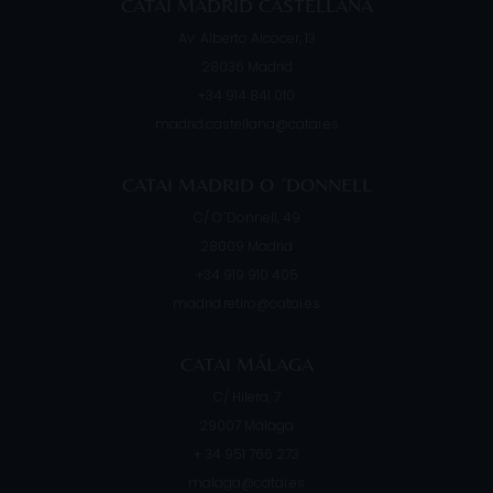
CATAI MADRID CASTELLANA
Av. Alberto Alcocer, 13
28036
Madrid
+34 914 841 010
madrid.castellana@catai.es
CATAI MADRID O ´DONNELL
C/ O´Donnell, 49
28009
Madrid
+34 919 910 405
madrid.retiro@catai.es
CATAI MÁLAGA
C/ Hilera, 7
29007
Málaga
+ 34 951 766 273
malaga@catai.es