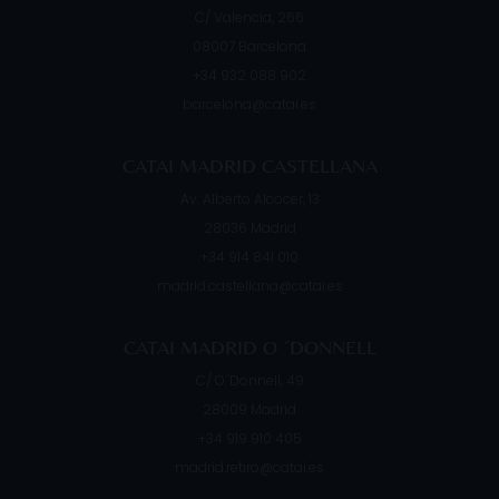
C/ Valencia, 266
08007
Barcelona
+34 932 088 902
barcelona@catai.es
CATAI MADRID CASTELLANA
Av. Alberto Alcocer, 13
28036
Madrid
+34 914 841 010
madrid.castellana@catai.es
CATAI MADRID O ´DONNELL
C/ O´Donnell, 49
28009
Madrid
+34 919 910 405
madrid.retiro@catai.es