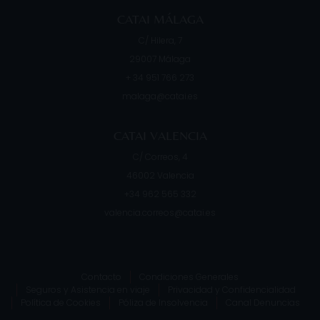
CATAI MÁLAGA
C/ Hilera, 7
29007
Málaga
+ 34 951 766 273
malaga@catai.es
CATAI VALENCIA
C/ Correos, 4
46002
Valencia
+34 962 565 332
valencia.correos@catai.es
Contacto
Condiciones Generales
Seguros y Asistencia en viaje
Privacidad y Confidencialidad
Política de Cookies
Póliza de Insolvencia
Canal Denuncias