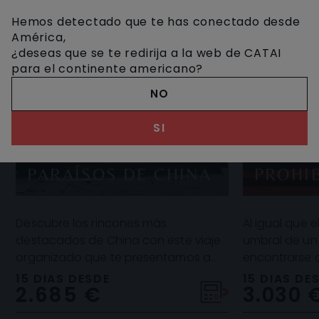
Hemos detectado que te has conectado desde
América,
¿deseas que se te redirija a la web de CATAI
para el continente americano?
NO
SI
TRAS 
DE LA
PARAÍSOS DE CHINA
PROHI
Descubre los rincones más
Al igual que e
destacados de China con este viaje
umbral de un 
organizado que te presentamos a
encontrarse 
continuación. Templos, pagodas,
inesperado, es
15 DIAS DESDE
15 DIAS DE
2.685 €
3.030 
monumentos, museos, forta
sumergirte en