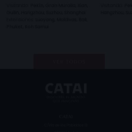
Visitando:
Pekín, Gran Muralla, Xian,
Visitando:
Pek
Guilin, Hangzhou, Suzhou, Shanghai
Hangzhou, Su
Extensiones:
Luoyang, Maldivas, Bali,
Phuket, Koh Samui
VER TODOS
CATAI
C/Vía de los Poblados 13