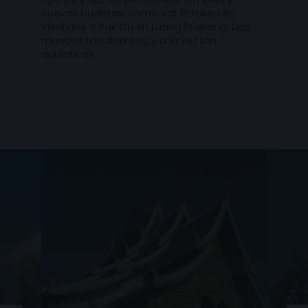
cuevas budistas, como Vat Phrakeo en
Vientiane o Pak Ou en Luang Prabang. Dos
mundos tan distintos, y a la vez tan
auténticos.