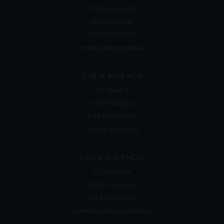
C/ O´Donnell, 49
28009
Madrid
+34 919 910 405
madrid.retiro@catai.es
CATAI MÁLAGA
C/ Hilera, 7
29007
Málaga
+ 34 951 766 273
malaga@catai.es
CATAI VALENCIA
C/ Correos, 4
46002
Valencia
+34 962 565 332
valencia.correos@catai.es