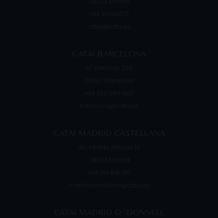
28033
Madrid
+34 914091125
catai@catai.es
CATAI BARCELONA
C/ Valencia, 266
08007
Barcelona
+34 932 088 902
barcelona@catai.es
CATAI MADRID CASTELLANA
Av. Alberto Alcocer, 13
28036
Madrid
+34 914 841 010
madrid.castellana@catai.es
CATAI MADRID O ´DONNELL