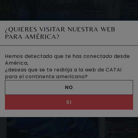
BALI
cada en
Es un auténtico paraíso, lleno de magia
Al est
¿QUIERES VISITAR NUESTRA WEB
como un
donde la vida cotidiana se mezcla con
lagun
PARA AMÉRICA?
 de
la espiritualidad religiosa a través de sus
pueb
OTROS VIAJES DESEADOS
no muy
procesiones y festivales. Ba
hermosa
Hemos detectado que te has conectado desde
América,
¿deseas que se te redirija a la web de CATAI
para el continente americano?
NO
SI