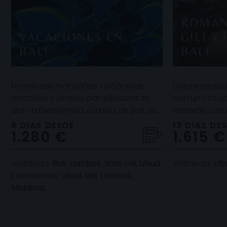
ROMAN
VACACIONES EN
GILI Y
BALI
BALI
Frondosas montañas volcánicas,
Déjate seduci
arrozales y playas paradisíacas te
con un circui
dan la bienvenida a la isla de Bali. Se
visitarás cur
trata de un destino de ensueño, ideal
contemplarás 
8 DIAS DESDE
13 DIAS DE
1.280 €
1.615 €
para d
a
Visitando:
Bali, Lombok, Islas Gili, Ubud
Visitando:
Ubud
Extensiones:
Ubud, Gili, Lombok,
Maldivas.