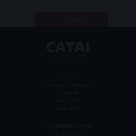
VER TODOS
CATAI
C/Vía de los Poblados 13
28033
Madrid
+34 914091125
catai@catai.es
CATAI BARCELONA
C/ Valencia, 266