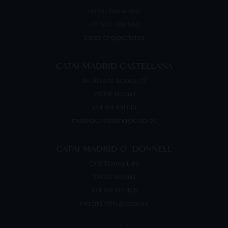
08007
Barcelona
+34 932 088 902
barcelona@catai.es
CATAI MADRID CASTELLANA
Av. Alberto Alcocer, 13
28036
Madrid
+34 914 841 010
madrid.castellana@catai.es
CATAI MADRID O ´DONNELL
C/ O´Donnell, 49
28009
Madrid
+34 919 910 405
madrid.retiro@catai.es