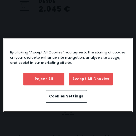
DESDE
2.045 €
DESCUBRIENDO
BALI
By clicking “Accept All Cookies”, you agree to the storing of cookies
on your device to enhance site navigation, analyze site usage,
and assist in our marketing efforts.
Este circuito puedes disfrutarlo también con
Reject All
Accept All Cookies
extensiones a
Gili
.
Cookies Settings