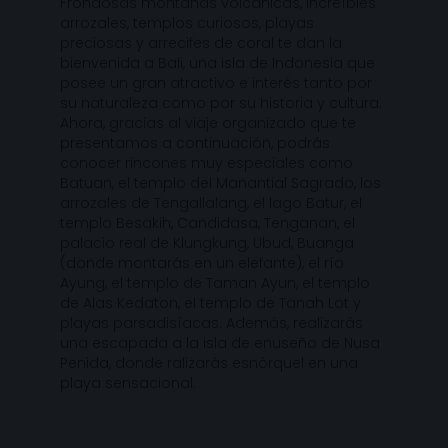
Frondosas montañas volcánicas, increíbles
arrozales, templos curiosos, playas
preciosas y arrecifes de coral te dan la
bienvenida a Bali, una isla de Indonesia que
posee un gran atractivo e interés tanto por
su naturaleza como por su historia y cultura.
Ahora, gracias al viaje organizado que te
presentamos a continuación, podrás
conocer rincones muy especiales como
Batuan, el templo del Manantial Sagrado, los
arrozales de Tengallalang, el lago Batur, el
templo Besakih, Candidasa, Tenganan, el
palacio real de Klungkung, Ubud, Buanga
(donde montarás en un elefante), el río
Ayung, el templo de Taman Ayun, el templo
de Alas Kedaton, el templo de Tanah Lot y
playas parsadisíacas. Además, realizarás
una escapada a la isla de enuseño de Nusa
Penida, donde ralizarás esnórquel en una
playa sensacional.