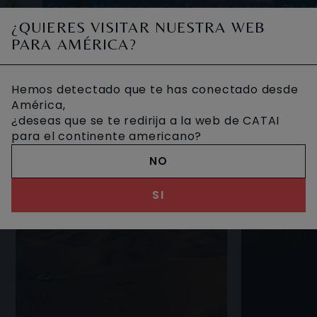
onocida
Es un auténtico paraíso, lleno de magia
Phuke
egunda
donde la vida cotidiana se mezcla con
isla 
¿QUIERES VISITAR NUESTRA WEB
cuentra
la espiritualidad religiosa a través de sus
unos 85
OTROS VIAJES DESEADOS
PARA AMÉRICA?
te a
procesiones y festivales. Ba
isla
Hemos detectado que te has conectado desde
América,
¿deseas que se te redirija a la web de CATAI
para el continente americano?
NO
SI