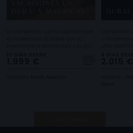
VACACIONES EN
DUBÁI Y MAURICIO
DUBÁI 
Un combinado que nos permitirá vivir
Combina en un
la modernidad de Dubái, con su
y modernismo
impresionante arquitectura y su gran
urbe repleta
oferta de ocio, y relajarnos en isla
rascacielos y
10 DIAS DESDE
8 DIAS DES
1.999 €
2.015 
Mauricio
comerciales, 
Visitando:
Dubái, Mauricio
Visitando:
Dub
Petra
VER TODOS