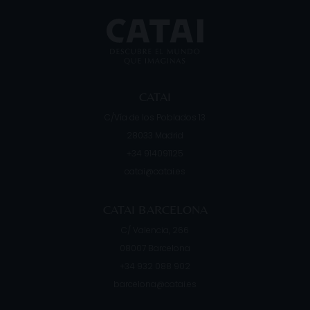
CATAI
C/Vía de los Poblados 13
28033
Madrid
+34 914091125
catai@catai.es
CATAI BARCELONA
C/ Valencia, 266
08007
Barcelona
+34 932 088 902
barcelona@catai.es