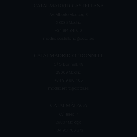
CATAI MADRID CASTELLANA
Av. Alberto Alcocer, 13
28036
Madrid
+34 914 841 010
madrid.castellana@catai.es
CATAI MADRID O ´DONNELL
C/ O´Donnell, 49
28009
Madrid
+34 919 910 405
madrid.retiro@catai.es
CATAI MÁLAGA
C/ Hilera, 7
29007
Málaga
+ 34 951 766 273