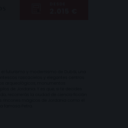
DESDE
OS
2.015 €
 el futurismo y modernismo de Dubái, una
antescos rascacielos y elegantes centros
stos arqueológicos, monumentos
os de Jordania. Y es que, si te decides
do, recorrerás la ciudad de ciencia ficción
s rincones mágicos de Jordania como el
 la famosa Petra.