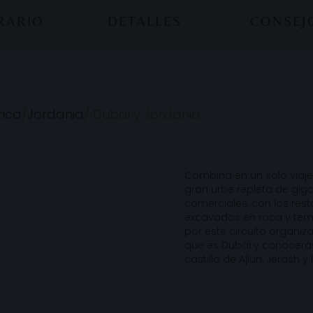
ERARIO
DETALLES
CONSEJ
rica
/
Jordania
/
Dubái y Jordania
Combina en un solo viaje
gran urbe repleta de gig
comerciales, con los re
excavados en roca y templ
por este circuito organiza
que es Dubái y conocerá
castillo de Ajlun, Jerash y