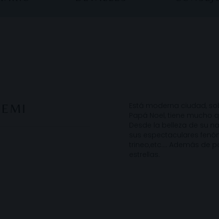
Está moderna ciudad, sob
IEMI
Papá Noel, tiene mucho qu
Desde la belleza de su nat
sus espectaculares fenóm
trineo,etc.... Además de 
estrellas.