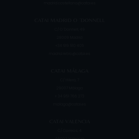
madrid.castellana@catai.es
CATAI MADRID O ´DONNELL
C/ O´Donnell, 49
28009
Madrid
+34 919 910 405
madrid.retiro@catai.es
CATAI MÁLAGA
C/ Hilera, 7
29007
Málaga
+ 34 951 766 273
malaga@catai.es
CATAI VALENCIA
C/ Correos, 4
46002
Valencia