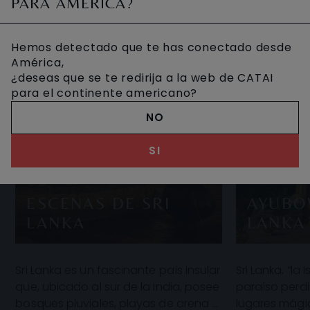
PARA AMÉRICA?
Hemos detectado que te has conectado desde
América,
¿deseas que se te redirija a la web de CATAI
para el continente americano?
NO
SI
ESCENAS DE SRI
AYUBO
LANKA
LANKA
Sri Lanka es un fascinante país insular
Sri Lanka, “la 
que, ubicado al sur de la India, posee
paraíso perdi
bosques pluviales, playas de arena y
lugares mági