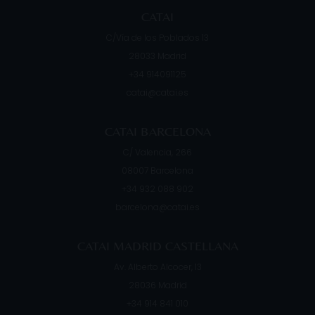
CATAI
C/Vía de los Poblados 13
28033
Madrid
+34 914091125
catai@catai.es
CATAI BARCELONA
C/ Valencia, 266
08007
Barcelona
+34 932 088 902
barcelona@catai.es
CATAI MADRID CASTELLANA
Av. Alberto Alcocer, 13
28036
Madrid
+34 914 841 010