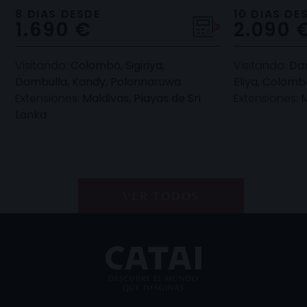
antiguas ruinas budistas. Seguidam
Humanidad, c
8 DIAS DESDE
10 DIAS DE
1.690 €
2.090 
imp
Visitando:
Colombo, Sigiriya,
Visitando:
Dam
Dambulla, Kandy, Polonnaruwa
Eliya, Colomb
Extensiones:
Maldivas, Playas de Sri
Extensiones:
M
Lanka
VER TODOS