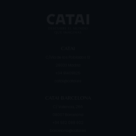
CATAI
C/Vía de los Poblados 13
28033
Madrid
+34 914091125
catai@catai.es
CATAI BARCELONA
C/ Valencia, 266
08007
Barcelona
+34 932 088 902
barcelona@catai.es