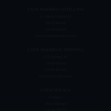
CATAI MADRID CASTELLANA
Av. Alberto Alcocer, 13
28036
Madrid
+34 914 841 010
madrid.castellana@catai.es
CATAI MADRID O ´DONNELL
C/ O´Donnell, 49
28009
Madrid
+34 919 910 405
madrid.retiro@catai.es
CATAI MÁLAGA
C/ Hilera, 7
29007
Málaga
+ 34 951 766 273