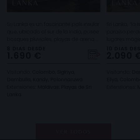
LANKA
LANKA
Sri Lanka es un fascinante país insular
Sri Lanka, “la 
que, ubicado al sur de la India, posee
paraíso perdi
bosques pluviales, playas de arena y
lugares mági
antiguas ruinas budistas. Seguidam
Humanidad, c
8 DIAS DESDE
10 DIAS DE
1.690 €
2.090 
imp
Visitando:
Colombo, Sigiriya,
Visitando:
Dam
Dambulla, Kandy, Polonnaruwa
Eliya, Colomb
Extensiones:
Maldivas, Playas de Sri
Extensiones:
M
Lanka
VER TODOS