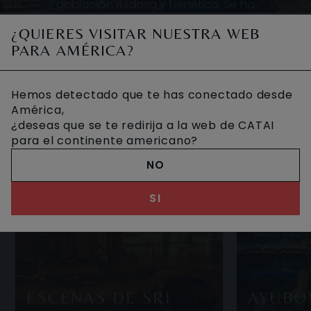
 sus
población ruidosa y frenética. Se ha
S
de los
modernizado en los últimos años y
inexpu
OTROS VIAJES DESEADOS
¿QUIERES VISITAR NUESTRA WEB
II. F
aunque no resulta tan interesante como
galerí
PARA AMÉRICA?
o
Hemos detectado que te has conectado desde
América,
¿deseas que se te redirija a la web de CATAI
para el continente americano?
NO
SI
ESCENAS DE SRI
AYUBO