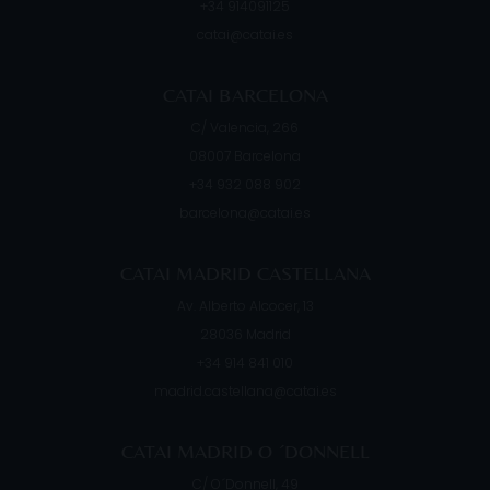
+34 914091125
catai@catai.es
CATAI BARCELONA
C/ Valencia, 266
08007
Barcelona
+34 932 088 902
barcelona@catai.es
CATAI MADRID CASTELLANA
Av. Alberto Alcocer, 13
28036
Madrid
+34 914 841 010
madrid.castellana@catai.es
CATAI MADRID O ´DONNELL
C/ O´Donnell, 49