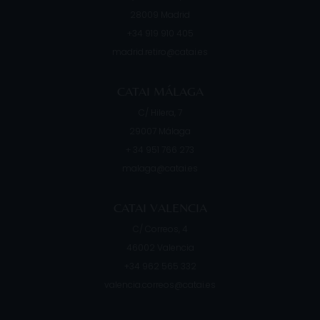
28009
Madrid
+34 919 910 405
madrid.retiro@catai.es
CATAI MÁLAGA
C/ Hilera, 7
29007
Málaga
+ 34 951 766 273
malaga@catai.es
CATAI VALENCIA
C/ Correos, 4
46002
Valencia
+34 962 565 332
valencia.correos@catai.es