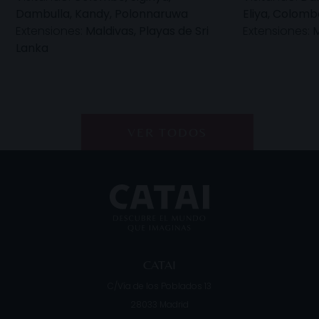
Dambulla, Kandy, Polonnaruwa
Eliya, Colomb
Extensiones:
Maldivas, Playas de Sri
Extensiones:
M
Lanka
VER TODOS
CATAI
C/Vía de los Poblados 13
28033
Madrid