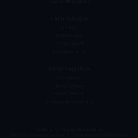
madrid.retiro@catai.es
CATAI MÁLAGA
C/ Hilera, 7
29007
Málaga
+ 34 951 766 273
malaga@catai.es
CATAI VALENCIA
C/ Correos, 4
46002
Valencia
+34 962 565 332
valencia.correos@catai.es
Contacto
Condiciones Generales
Seguros y Asistencia en viaje
Privacidad y Confidencialidad