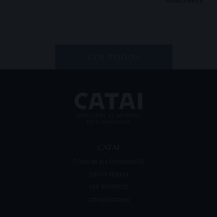
VER TODOS
CATAI
C/Vía de los Poblados 13
28033
Madrid
+34 914091125
catai@catai.es