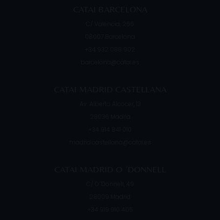
CATAI BARCELONA
C/ Valencia, 266
08007
Barcelona
+34 932 088 902
barcelona@catai.es
CATAI MADRID CASTELLANA
Av. Alberto Alcocer, 13
28036
Madrid
+34 914 841 010
madrid.castellana@catai.es
CATAI MADRID O ´DONNELL
C/ O´Donnell, 49
28009
Madrid
+34 919 910 405