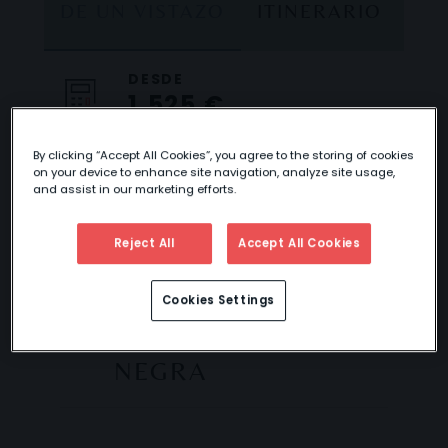
DE UN VISTAZO
ITINERARIO
DE
DESDE
1.525 €
By clicking “Accept All Cookies”, you agree to the storing of cookies
on your device to enhance site navigation, analyze site usage,
and assist in our marketing efforts.
ESPECIAL PUENTE
DE DICIEMBRE:
Reject All
Accept All Cookies
ENCANTOS
NAVIDEÑOS EN
Cookies Settings
ALSACIA Y SELVA
NEGRA