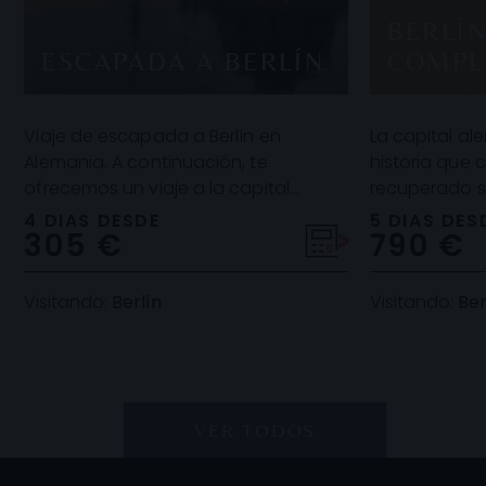
BERLÍN
ESCAPADA A BERLÍN
COMPL
Viaje de escapada a Berlín en
La capital a
Alemania. A continuación, te
historia que 
ofrecemos un viaje a la capital
recuperado su
alemana para que la explores a tu
edificios de 
4 DIAS DESDE
5 DIAS DES
305 €
790 €
aire. Entre otras cosas,
crean u
Visitando:
Berlín
Visitando:
Ber
VER TODOS