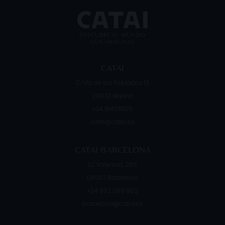
CATAI
C/Vía de los Poblados 13
28033
Madrid
+34 914091125
catai@catai.es
CATAI BARCELONA
C/ Valencia, 266
08007
Barcelona
+34 932 088 902
barcelona@catai.es