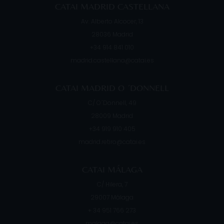
CATAI MADRID CASTELLANA
Av. Alberto Alcocer, 13
28036
Madrid
+34 914 841 010
madrid.castellana@catai.es
CATAI MADRID O ´DONNELL
C/ O´Donnell, 49
28009
Madrid
+34 919 910 405
madrid.retiro@catai.es
CATAI MÁLAGA
C/ Hilera, 7
29007
Málaga
+ 34 951 766 273
malaga@catai.es