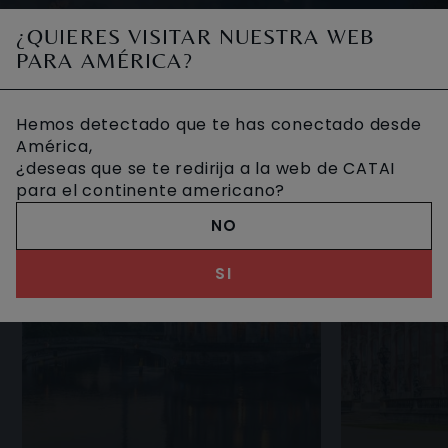
Estrasburgo es la capital de la región del Gran Este, que
¿QUIERES VISITAR NUESTRA WEB
se encuentra al noeste de Francia, en la frontera con
PARA AMÉRICA?
Alemania, así como la sede formal del
OTROS VIAJES DESEADOS
Hemos detectado que te has conectado desde
América,
¿deseas que se te redirija a la web de CATAI
para el continente americano?
NO
SI