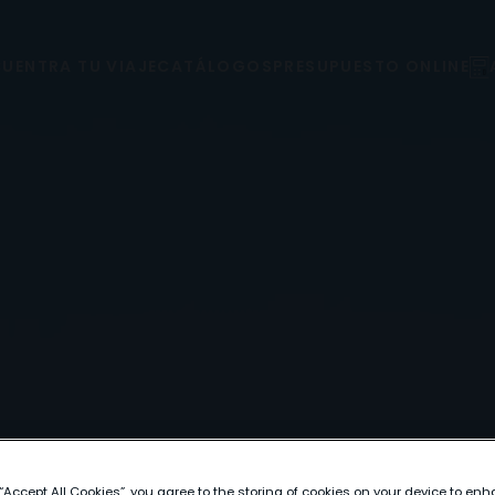
UENTRA TU VIAJE
CATÁLOGOS
PRESUPUESTO ONLINE
 “Accept All Cookies”, you agree to the storing of cookies on your device to enh