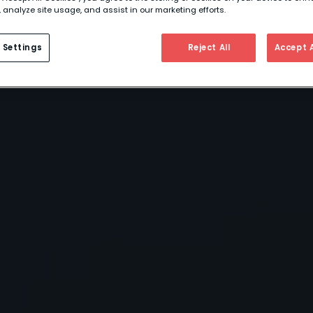
 analyze site usage, and assist in our marketing efforts.
 Settings
Reject All
Accept A