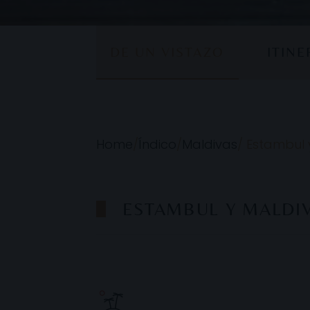
DE UN VISTAZO
ITIN
Home
/
Índico
/
Maldivas
/
Estambul 
ESTAMBUL Y MALDI