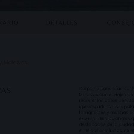
ERARIO
DETALLES
CONSEJ
y Maldivas
Combina unos días por Es
VAS
Maldivas con el viaje qu
recorrer las calles de Es
iglesias, admirar sus pal
tomar cafés y muchas co
excursiones opcionales q
destacados de la ciudad
en el océano Índico, se 