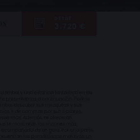
DESDE
OS
3.720 €
tambul y una estancia fantástica en las
e te presentamos a continuación. Podrás
tambul, descubrir sus mezquitas y sus
acios, ir de compras por sus bazares,
sas más. Además, te ofrecerán
ue te mostrarán los rincones más
 acompañado de un guía. Por otra parte,
encuentran las paradisíacas maldivas, un