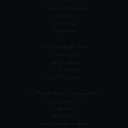
C/Vía de los Poblados 13
28033
Madrid
+34 914091125
catai@catai.es
CATAI BARCELONA
C/ Valencia, 266
08007
Barcelona
+34 932 088 902
barcelona@catai.es
CATAI MADRID CASTELLANA
Av. Alberto Alcocer, 13
28036
Madrid
+34 914 841 010
madrid.castellana@catai.es