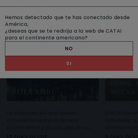
Hemos detectado que te has conectado desde
América,
¿deseas que se te redirija a la web de CATAI
para el continente americano?
NO
SI
HONG 
RUTA KORU
NUEVA
Un viaje para los que deseen
Embárcate e
conocer los secretos de este
inolvidable q
sorprendente país a su aire, en su
vibrante Hon
propio coche de alquiler. En la isla
paisajes más
12 DIAS DESDE
9 DIAS DES