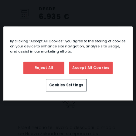
DESDE
6.935 €
By clicking “Accept All Cookies”, you agree to the storing of cookies
on your device to enhance site navigation, analyze site usage,
FIN DE AÑO EN
and assist in our marketing efforts.
NUEVA ZELANDA
Reject All
Accept All Cookies
Cookies Settings
Este itinerario te llevará a descubrir la magia
de Nueva Zelanda en su época más