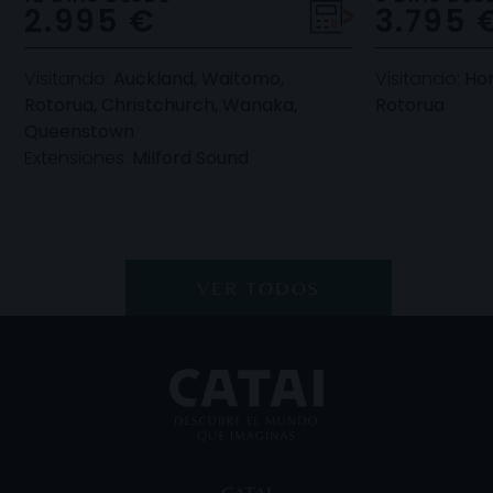
2.995 €
3.795 
norte, Auckland, las
Nueva Zelanda
Visitando:
Auckland, Waitomo,
Visitando:
Hon
Rotorua, Christchurch, Wanaka,
Rotorua
Queenstown
Extensiones:
Milford Sound
VER TODOS
CATAI