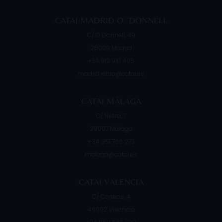
CATAI MADRID O ´DONNELL
C/ O´Donnell, 49
28009
Madrid
+34 919 910 405
madrid.retiro@catai.es
CATAI MÁLAGA
C/ Hilera, 7
29007
Málaga
+ 34 951 766 273
malaga@catai.es
CATAI VALENCIA
C/ Correos, 4
46002
Valencia