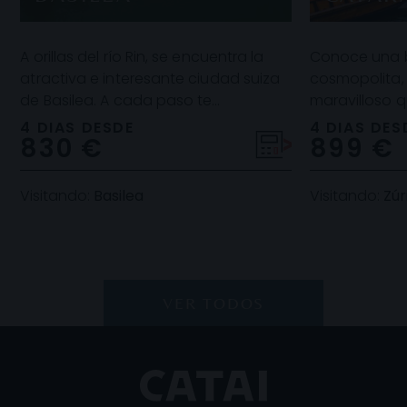
A orillas del río Rin, se encuentra la
Conoce una b
atractiva e interesante ciudad suiza
cosmopolita,
de Basilea. A cada paso te
maravilloso q
encontrarás con una expresión
Alpes, su co
4 DIAS DESDE
4 DIAS DES
830 €
899 €
artística, ya sea
un espejo. Po
Visitando:
Basilea
Visitando:
Zúr
VER TODOS