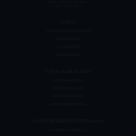
CATAI
C/Vía de los Poblados 13
28033
Madrid
+34 914091125
catai@catai.es
CATAI BARCELONA
C/ Valencia, 266
08007
Barcelona
+34 932 088 902
barcelona@catai.es
CATAI MADRID CASTELLANA
Av. Alberto Alcocer, 13