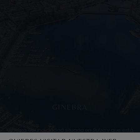
GINEBRA
Ginebra es una ciudad situada en Suiza y que está
rodeada por las montañas de los Alpes y del Jura. Se