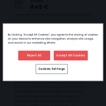
DESDE
849 €
GINEBRA Y
By clicking “Accept All Cookies”, you agree to the storing of cookies
ANNECY
on your device to enhance site navigation, analyze site usage,
and assist in our marketing efforts.
Reject All
Accept All Cookies
¿Te apetece hacer un viaje a Suiza y Francia
para conocer dos ciudades muy atractivas
Cookies Settings
y encantadoras? Te proponemos un viaje de
escapada para que visites Ginebra y Annecy,
dos rincones de ensueño con un encanto
único. En Ginebra, te sorprenderá el entorno
natural formado por el lago Lemán y las
montañas nevadas, mientras que en la
pintoresca Annecy, conocida como la
Venecia de los Alpes, te toparás con