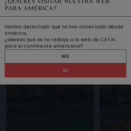
¿QUIERES VISITAR NUESTRA WEB
encuentra en la punta más al sur del lago Lemán
OTROS VIAJES DESEADOS
PARA AMÉRICA?
Hemos detectado que te has conectado desde
América,
¿deseas que se te redirija a la web de CATAI
para el continente americano?
NO
SI
ZÚRIC
BASILEA
CATARA