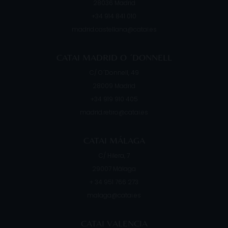
28036
Madrid
+34 914 841 010
madrid.castellana@catai.es
CATAI MADRID O ´DONNELL
C/ O´Donnell, 49
28009
Madrid
+34 919 910 405
madrid.retiro@catai.es
CATAI MÁLAGA
C/ Hilera, 7
29007
Málaga
+ 34 951 766 273
malaga@catai.es
CATAI VALENCIA