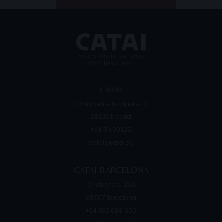
CATAI
C/Vía de los Poblados 13
28033
Madrid
+34 914091125
catai@catai.es
CATAI BARCELONA
C/ Valencia, 266
08007
Barcelona
+34 932 088 902