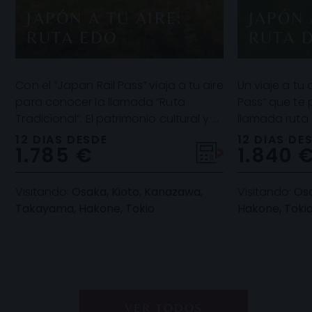
JAPÓN A TU AIRE:
JAPÓN 
RUTA EDO
RUTA 
Con el “Japan Rail Pass” viaja a tu aire
Un viaje a tu 
para conocer la llamada “Ruta
Pass” que te 
Tradicional”. El patrimonio cultural y el
llamada ruta 
legado histórico de este país asiátic
Osaka, Kioto
12 DIAS DESDE
12 DIAS DE
1.785 €
1.840 
Tokio d
Visitando:
Osaka, Kioto, Kanazawa,
Visitando:
Osa
Takayama, Hakone, Tokio
Hakone, Toki
VER TODOS