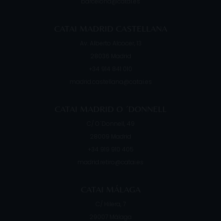
barcelona@catai.es
CATAI MADRID CASTELLANA
Av. Alberto Alcocer, 13
28036
Madrid
+34 914 841 010
madrid.castellana@catai.es
CATAI MADRID O ´DONNELL
C/ O´Donnell, 49
28009
Madrid
+34 919 910 405
madrid.retiro@catai.es
CATAI MÁLAGA
C/ Hilera, 7
29007
Málaga