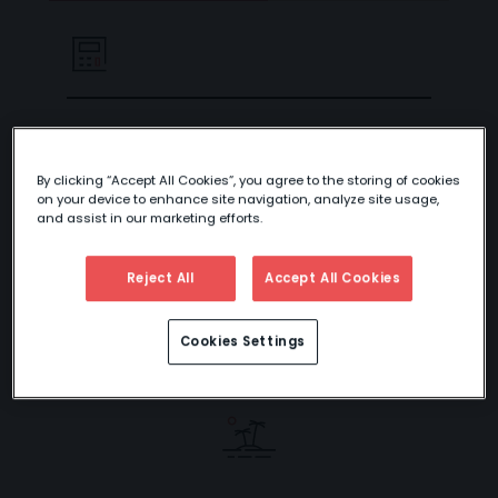
PRÓXIMAMENTE
JAPÓN A TU
By clicking “Accept All Cookies”, you agree to the storing of cookies
on your device to enhance site navigation, analyze site usage,
ALCANCE: RUTA
and assist in our marketing efforts.
TRADICIONAL
Reject All
Accept All Cookies
TAKAYAMA
Cookies Settings