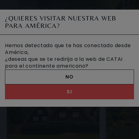
está
Capital de Japón y principal punto de
Ha pro
u, en
entrada al País. Con más de 12.000.000
recib
¿QUIERES VISITAR NUESTRA WEB
pes
de habitantes. Es una ciudad increíble y
Paz”. 
OTROS VIAJES DESEADOS
PARA AMÉRICA?
a del
dinámica que combina edificios m
el
Hemos detectado que te has conectado desde
América,
¿deseas que se te redirija a la web de CATAI
para el continente americano?
NO
SI