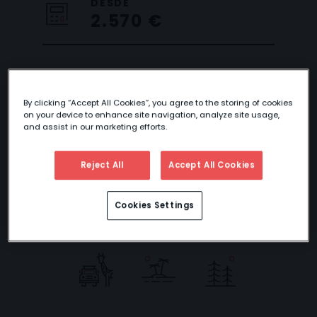
DESDE
2.570 €
KENIA
By clicking “Accept All Cookies”, you agree to the storing of cookies
SORPRENDENTE
on your device to enhance site navigation, analyze site usage,
and assist in our marketing efforts.
Reject All
Accept All Cookies
Este circuito puedes disfrutarlo también con
extensiones a
Costa de Mombasa,
Zanzíbar, Maldivas, Mauricio, Seychelles
.
Cookies Settings