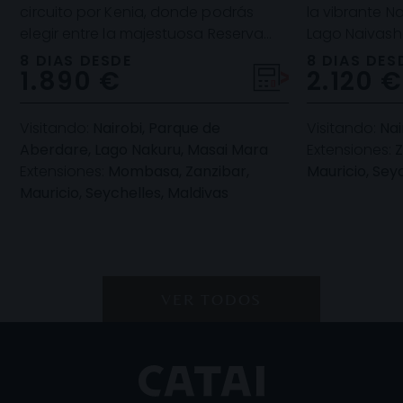
circuito por Kenia, donde podrás
la vibrante Na
elegir entre la majestuosa Reserva
Lago Naivash
Nacional Masai Mara o el Parque
la Reserva Ma
8 DIAS DESDE
8 DIAS DES
1.890 €
2.120 €
Nacional de Ambose
Visitando:
Nairobi, Parque de
Visitando:
Nai
Aberdare, Lago Nakuru, Masai Mara
Extensiones:
Z
Extensiones:
Mombasa, Zanzibar,
Mauricio, Sey
Mauricio, Seychelles, Maldivas
VER TODOS