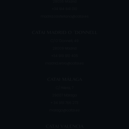
28036
Madrid
+34 914 841 010
madrid.castellana@catai.es
CATAI MADRID O ´DONNELL
C/ O´Donnell, 49
28009
Madrid
+34 919 910 405
madrid.retiro@catai.es
CATAI MÁLAGA
C/ Hilera, 7
29007
Málaga
+ 34 951 766 273
malaga@catai.es
CATAI VALENCIA