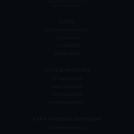
CATAI
C/Vía de los Poblados 13
28033
Madrid
+34 914091125
catai@catai.es
CATAI BARCELONA
C/ Valencia, 266
08007
Barcelona
+34 932 088 902
barcelona@catai.es
CATAI MADRID CASTELLANA
Av. Alberto Alcocer, 13