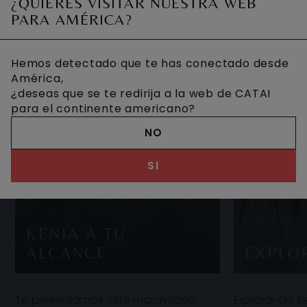
¿QUIERES VISITAR NUESTRA WEB
PARA AMÉRICA?
Hemos detectado que te has conectado desde
América,
¿deseas que se te redirija a la web de CATAI
para el continente americano?
NO
SI
KENIA A TU
ALCANCE
EXPLO
Te presentamos este maravilloso
Explorando Ke