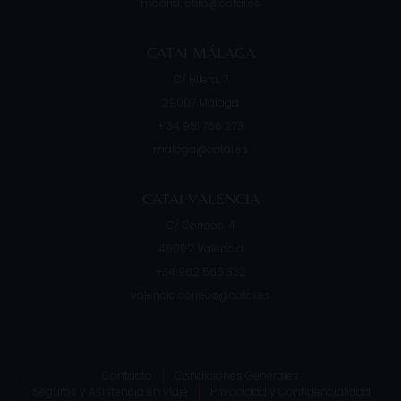
madrid.retiro@catai.es
CATAI MÁLAGA
C/ Hilera, 7
29007
Málaga
+ 34 951 766 273
malaga@catai.es
CATAI VALENCIA
C/ Correos, 4
46002
Valencia
+34 962 565 332
valencia.correos@catai.es
Contacto
Condiciones Generales
Seguros y Asistencia en viaje
Privacidad y Confidencialidad