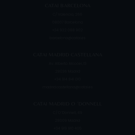
CATAI BARCELONA
C/ Valencia, 266
08007
Barcelona
+34 932 088 902
barcelona@catai.es
CATAI MADRID CASTELLANA
Av. Alberto Alcocer, 13
28036
Madrid
+34 914 841 010
madrid.castellana@catai.es
CATAI MADRID O ´DONNELL
C/ O´Donnell, 49
28009
Madrid
+34 919 910 405