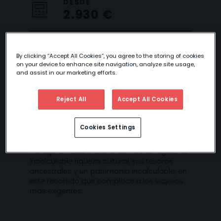
DESDE
2.930 €
By clicking “Accept All Cookies”, you agree to the storing of cookies
MARAVILLAS DE
on your device to enhance site navigation, analyze site usage,
and assist in our marketing efforts.
PERÚ
Reject All
Accept All Cookies
Cookies Settings
Disfruta de un viaje muy completo
conociendo las maravillas de un país que
no deja a nadie indiferente. Perú te regala su
incalculable riqueza cultural, sus tesoros
ancestrales y un patrimonio incalculable; en
este recorrido que complace a los viajeros
más exigentes.