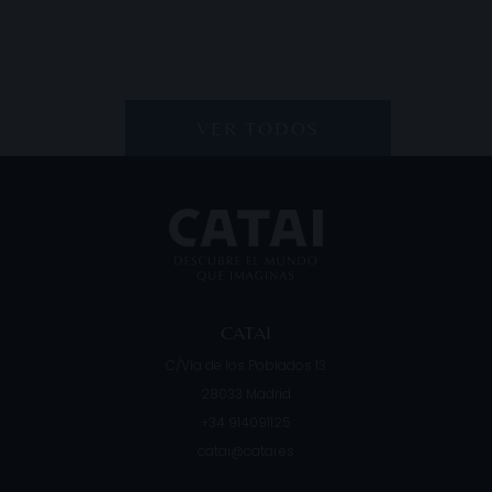
VER TODOS
CATAI
C/Vía de los Poblados 13
28033
Madrid
+34 914091125
catai@catai.es