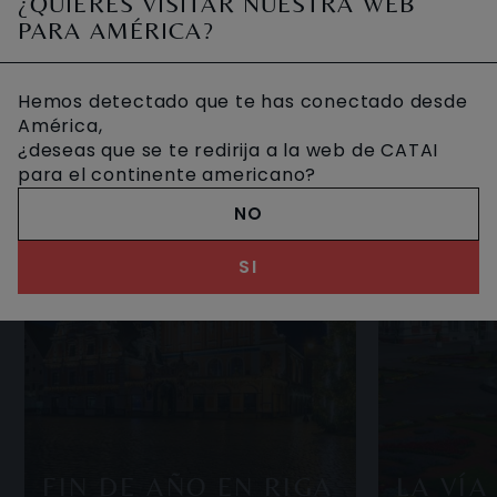
¿QUIERES VISITAR NUESTRA WEB
de la capital del país. Su casco histórico ha sid
OTROS VIAJES DESEADOS
PARA AMÉRICA?
Hemos detectado que te has conectado desde
América,
¿deseas que se te redirija a la web de CATAI
para el continente americano?
NO
SI
FIN DE AÑO EN RIGA
LA VÍA