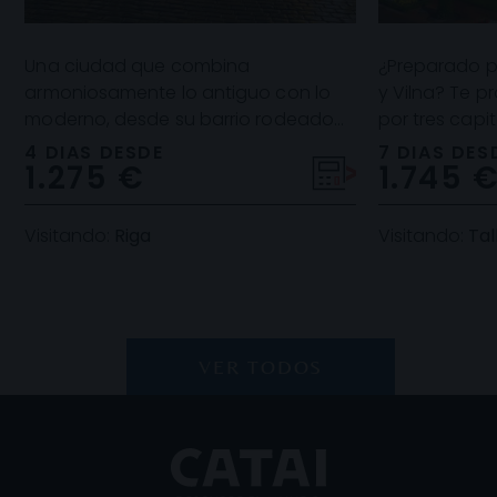
Una ciudad que combina
¿Preparado pa
armoniosamente lo antiguo con lo
y Vilna? Te 
moderno, desde su barrio rodeado
por tres capi
del foso ajardinado y repleto de
un gran patri
4 DIAS DESDE
7 DIAS DES
1.275 €
1.745 
estrechas callejuelas hasta
Visitando:
Riga
Visitando:
Tall
VER TODOS