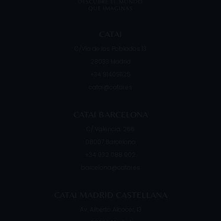
CATAI
C/Vía de los Poblados 13
28033
Madrid
+34 914091125
catai@catai.es
CATAI BARCELONA
C/ Valencia, 266
08007
Barcelona
+34 932 088 902
barcelona@catai.es
CATAI MADRID CASTELLANA
Av. Alberto Alcocer, 13