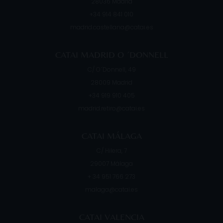
28036
Madrid
+34 914 841 010
madrid.castellana@catai.es
CATAI MADRID O ´DONNELL
C/ O´Donnell, 49
28009
Madrid
+34 919 910 405
madrid.retiro@catai.es
CATAI MÁLAGA
C/ Hilera, 7
29007
Málaga
+ 34 951 766 273
malaga@catai.es
CATAI VALENCIA