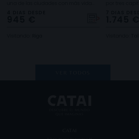
una de las ciudades con más vida
por tres capi
nocturna del Báltico. Durante el día, el
un gran patri
4 DIAS DESDE
7 DIAS DES
945 €
1.745 
turist
Visitando:
Riga
Visitando:
Tall
VER TODOS
CATAI