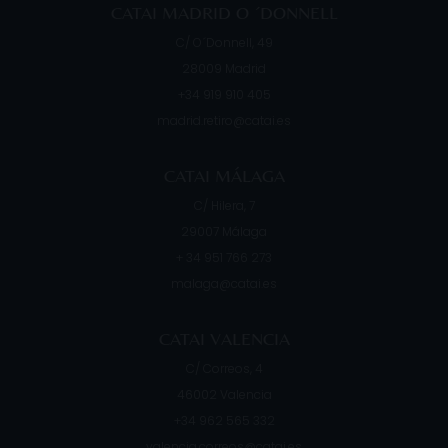
CATAI MADRID O ´DONNELL
C/ O´Donnell, 49
28009
Madrid
+34 919 910 405
madrid.retiro@catai.es
CATAI MÁLAGA
C/ Hilera, 7
29007
Málaga
+ 34 951 766 273
malaga@catai.es
CATAI VALENCIA
C/ Correos, 4
46002
Valencia
+34 962 565 332
valencia.correos@catai.es