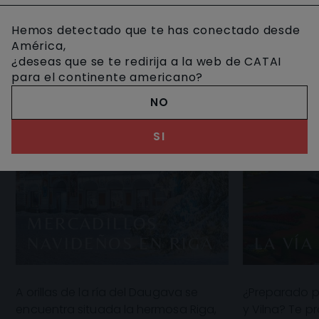
Hemos detectado que te has conectado desde
América,
¿deseas que se te redirija a la web de CATAI
para el continente americano?
NO
SI
MERCADILLOS
NAVIDEÑOS EN RIGA
LA VÍA
A orillas de la ría del Daugava se
¿Preparado pa
encuentra situada la hermosa Riga,
y Vilna? Te 