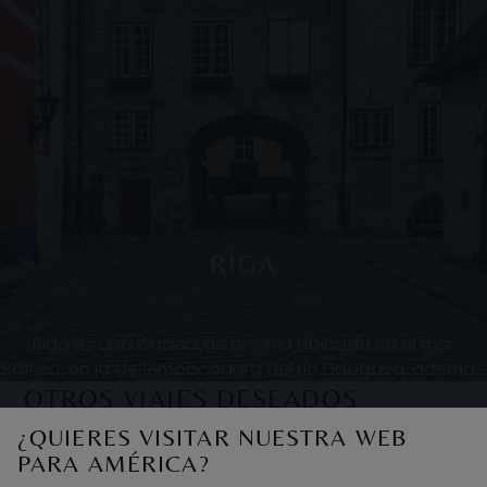
RIGA
Riga es una ciudad de Letonia ubicada en el mar
Báltico, en la desembocadura del río Daugava, además
de la capital del país. Su casco histórico ha sid
OTROS VIAJES DESEADOS
¿QUIERES VISITAR NUESTRA WEB
PARA AMÉRICA?