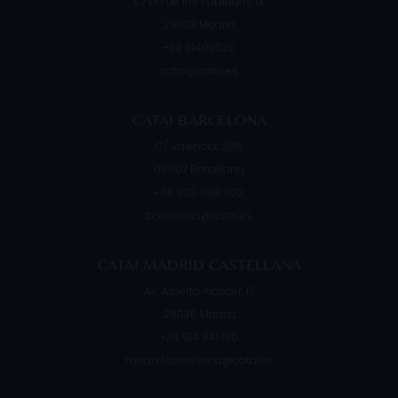
C/Vía de los Poblados 13
28033
Madrid
+34 914091125
catai@catai.es
CATAI BARCELONA
C/ Valencia, 266
08007
Barcelona
+34 932 088 902
barcelona@catai.es
CATAI MADRID CASTELLANA
Av. Alberto Alcocer, 13
28036
Madrid
+34 914 841 010
madrid.castellana@catai.es