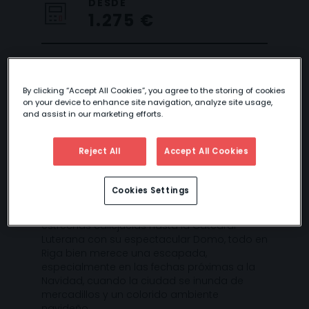
DESDE
1.275 €
FIN DE AÑO EN
By clicking “Accept All Cookies”, you agree to the storing of cookies
on your device to enhance site navigation, analyze site usage,
RIGA
and assist in our marketing efforts.
Reject All
Accept All Cookies
Una ciudad que combina armoniosamente
Cookies Settings
lo antiguo con lo moderno, desde su barrio
rodeado del foso ajardinado y repleto de
estrechas callejuelas hasta la Catedral
Luterana con su espectacular Domo, todo en
Riga bien merece una escapada,
especialmente en las fechas próximas a la
Navidad, cuando la ciudad se inunda de
mercadillos y un colorido ambiente
navideño