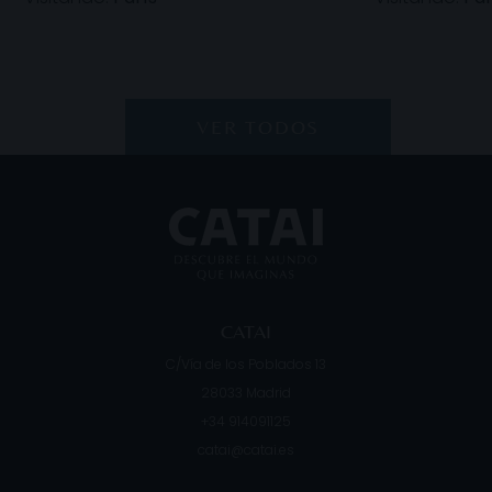
VER TODOS
CATAI
C/Vía de los Poblados 13
28033
Madrid
+34 914091125
catai@catai.es