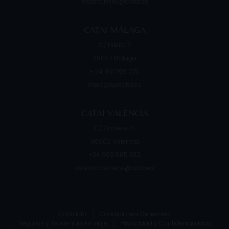
madrid.retiro@catai.es
CATAI MÁLAGA
C/ Hilera, 7
29007
Málaga
+ 34 951 766 273
malaga@catai.es
CATAI VALENCIA
C/ Correos, 4
46002
Valencia
+34 962 565 332
valencia.correos@catai.es
Contacto
Condiciones Generales
Seguros y Asistencia en viaje
Privacidad y Confidencialidad