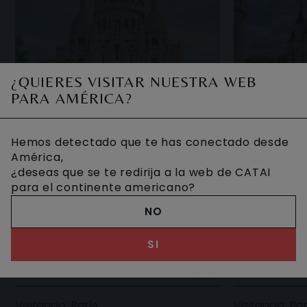
¿QUIERES VISITAR NUESTRA WEB
PARA AMÉRICA?
VALLE 
Hemos detectado que te has conectado desde
ESCAPADA A PARÍS
CASTIL
América,
¿deseas que se te redirija a la web de CATAI
para el continente americano?
Disfruta de un viaje de escapada a
Recorrer el va
NO
París, la capital francesa, con los
sus fascinant
mejores precios y propuestas de
experiencia m
SI
alojamiento. París es el gran destino
Asimismo, el 
3 DIAS DESDE
4 DIAS DES
385 €
654 €
europeo,
más que s
Visitando:
París
Visitando:
Par