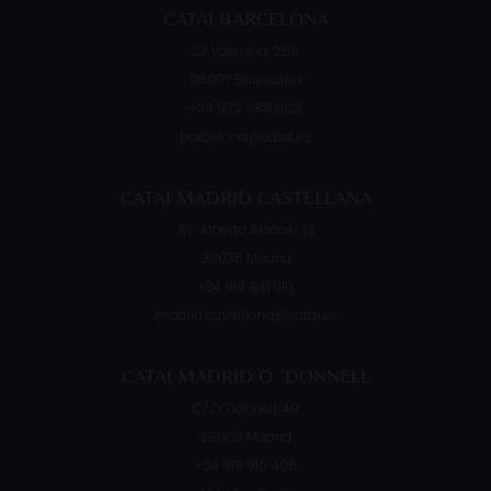
CATAI BARCELONA
C/ Valencia, 266
08007
Barcelona
+34 932 088 902
barcelona@catai.es
CATAI MADRID CASTELLANA
Av. Alberto Alcocer, 13
28036
Madrid
+34 914 841 010
madrid.castellana@catai.es
CATAI MADRID O ´DONNELL
C/ O´Donnell, 49
28009
Madrid
+34 919 910 405