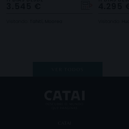
3.545 €
4.295 
playas paradis
maravilla de
Visitando:
Tahití, Moorea
Visitando:
Hua
VER TODOS
CATAI