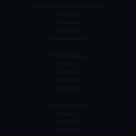
CATAI MADRID O ´DONNELL
C/ O´Donnell, 49
28009
Madrid
+34 919 910 405
madrid.retiro@catai.es
CATAI MÁLAGA
C/ Hilera, 7
29007
Málaga
+ 34 951 766 273
malaga@catai.es
CATAI VALENCIA
C/ Correos, 4
46002
Valencia
+34 962 565 332