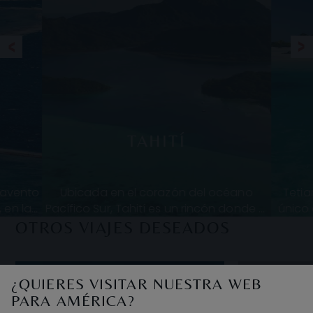
TAHITÍ
otavento
Ubicada en el corazón del océano
Tetia
 en la
Pacífico Sur, Tahití es un rincón donde el
único 
os 210
tiempo parece detenerse para invitarte
en la P
OTROS VIAJES DESEADOS
í,
a empezar de nuevo. Esta isla vibra
¿QUIERES VISITAR NUESTRA WEB
PARA AMÉRICA?