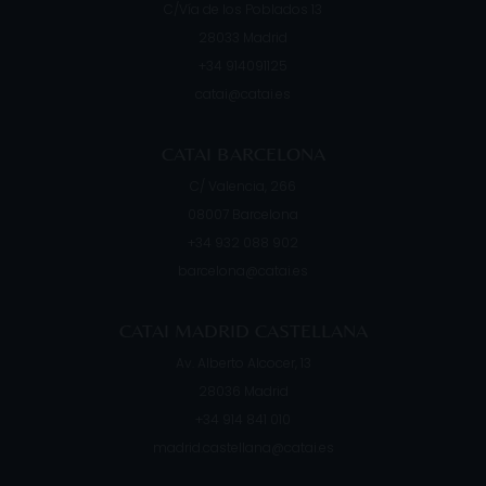
C/Vía de los Poblados 13
28033
Madrid
+34 914091125
catai@catai.es
CATAI BARCELONA
C/ Valencia, 266
08007
Barcelona
+34 932 088 902
barcelona@catai.es
CATAI MADRID CASTELLANA
Av. Alberto Alcocer, 13
28036
Madrid
+34 914 841 010
madrid.castellana@catai.es