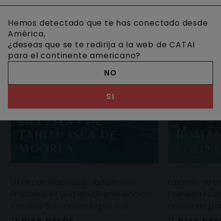
Hemos detectado que te has conectado desde
América,
¿deseas que se te redirija a la web de CATAI
para el continente americano?
NO
SI
LAS ISLAS DE
TAHITÍ: ISLA DE
ROMAN
MOOREA
POLINE
La isla de Moorea en la Polinesia
Las islas de 
Francesa es una isla de ensueño del
Polinesia Fra
Pacífico Sur conocida por sus
necesario p
montañas volcánicas, la selva y sus
romántica pe
11 DIAS DESDE
11 DIAS DE