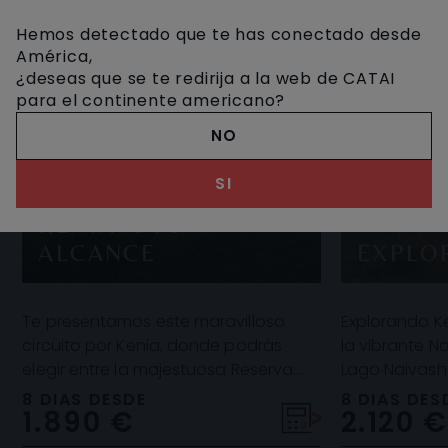
Hemos detectado que te has conectado desde
América,
¿deseas que se te redirija a la web de CATAI
para el continente americano?
NO
SI
KENIA A TU
ALCANCE
EXPLO
Te presentamos este maravilloso
Explorando Ke
circuito por Kenia, donde podrás
la vibrante Na
elegir entre la majestuosa Reserva
Lago Naivash
Nacional Masai Mara o el Parque
la Reserva Ma
8 DIAS DESDE
8 DIAS DES
1.890 €
2.120 €
Nacional de Ambose