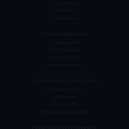
28033
Madrid
+34 914091125
catai@catai.es
CATAI BARCELONA
C/ Valencia, 266
08007
Barcelona
+34 932 088 902
barcelona@catai.es
CATAI MADRID CASTELLANA
Av. Alberto Alcocer, 13
28036
Madrid
+34 914 841 010
madrid.castellana@catai.es
CATAI MADRID O ´DONNELL