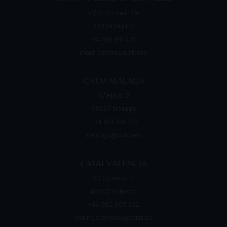
C/ O´Donnell, 49
28009
Madrid
+34 919 910 405
madrid.retiro@catai.es
CATAI MÁLAGA
C/ Hilera, 7
29007
Málaga
+ 34 951 766 273
malaga@catai.es
CATAI VALENCIA
C/ Correos, 4
46002
Valencia
+34 962 565 332
valencia.correos@catai.es