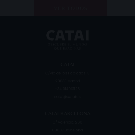
VER TODOS
CATAI
C/Vía de los Poblados 13
28033
Madrid
+34 914091125
catai@catai.es
CATAI BARCELONA
C/ Valencia, 266
08007
Barcelona