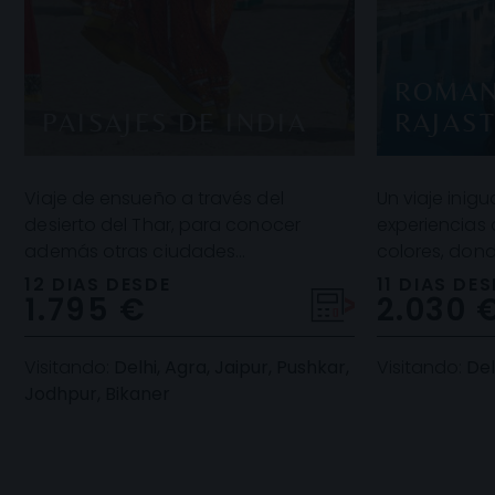
ROMAN
PAISAJES DE INDIA
RAJAS
Viaje de ensueño a través del
Un viaje inigu
desierto del Thar, para conocer
experiencias a
además otras ciudades
colores, dond
impresionantes como Pushkar,
maravillosos
12 DIAS DESDE
11 DIAS DE
1.795 €
2.030 
Jodhpur, Bikaner o Mandawa
Taj Mahal, la 
rodeadas d
Visitando:
Delhi, Agra, Jaipur, Pushkar,
Visitando:
Del
Jodhpur, Bikaner