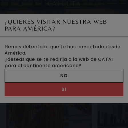
CALCUTA
¿QUIERES VISITAR NUESTRA WEB
Calcuta, o Kolkata, en bengalí, es la capital del estado
PARA AMÉRICA?
de Bengala y una de las ciudades más importantes de
la India, junto con Delhi y Mumbai. Tambi
OTROS VIAJES DESEADOS
Hemos detectado que te has conectado desde
América,
¿deseas que se te redirija a la web de CATAI
para el continente americano?
NO
SI