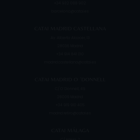
+34 932 088 902
barcelona@catai.es
CATAI MADRID CASTELLANA
Av. Alberto Alcocer, 13
28036
Madrid
+34 914 841 010
madrid.castellana@catai.es
CATAI MADRID O ´DONNELL
C/ O´Donnell, 49
28009
Madrid
+34 919 910 405
madrid.retiro@catai.es
CATAI MÁLAGA
C/ Hilera, 7