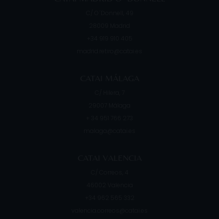
C/ O´Donnell, 49
28009
Madrid
+34 919 910 405
madrid.retiro@catai.es
CATAI MÁLAGA
C/ Hilera, 7
29007
Málaga
+ 34 951 766 273
malaga@catai.es
CATAI VALENCIA
C/ Correos, 4
46002
Valencia
+34 962 565 332
valencia.correos@catai.es