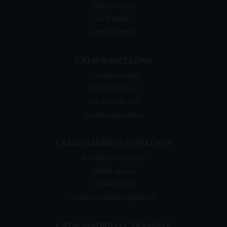
28033
Madrid
+34 914091125
catai@catai.es
CATAI BARCELONA
C/ Valencia, 266
08007
Barcelona
+34 932 088 902
barcelona@catai.es
CATAI MADRID CASTELLANA
Av. Alberto Alcocer, 13
28036
Madrid
+34 914 841 010
madrid.castellana@catai.es
CATAI MADRID O ´DONNELL