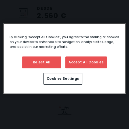
DESDE
2.560 €
By clicking “Accept All Cookies”, you agree to the storing of cookies
on your device to enhance site navigation, analyze site usage,
SENSACIONES DE
and assist in our marketing efforts.
INDONESIA
Reject All
Accept All Cookies
Cookies Settings
Este circuito puedes disfrutarlo también con
extensiones a
Gili
.