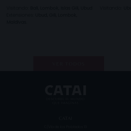
Visitando:
Bali, Lombok, Islas Gili, Ubud
Visitando:
Ubud
Extensiones:
Ubud, Gili, Lombok,
Maldivas.
VER TODOS
CATAI
C/Vía de los Poblados 13