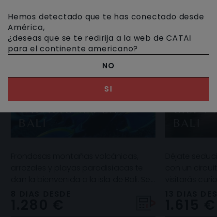
Hemos detectado que te has conectado desde
América,
¿deseas que se te redirija a la web de CATAI
para el continente americano?
NO
SI
ROMAN
VACACIONES EN
GILI Y
BALI
BALI
Frondosas montañas volcánicas,
Déjate seduci
arrozales y playas paradisíacas te
con un circui
dan la bienvenida a la isla de Bali. Se
visitarás cur
trata de un destino de ensueño, ideal
contemplarás 
8 DIAS DESDE
13 DIAS DE
1.280 €
1.615 €
para d
a