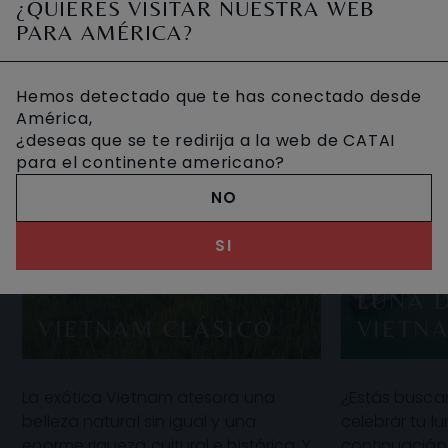
¿QUIERES VISITAR NUESTRA WEB
PARA AMÉRICA?
Hemos detectado que te has conectado desde
América,
¿deseas que se te redirija a la web de CATAI
para el continente americano?
NO
SI
LUNA D
VIETNAM CLÁSICO
VIETN
La exótica Vietnam atesora una
¿Estás busca
belleza natural sin igual y una
celebrar tu l
enorme riqueza cultural e histórica. Y
continuación,