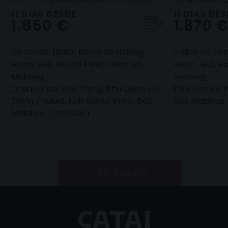
es que Vietnam es un destino muy
magnífica op
11 DIAS DESDE
11 DIAS DE
1.850 €
1.870 
atractivo e int
viaje mágico
Visitando:
Hanoi, Bahía de Halong,
Visitando:
Han
Hoian, Hué, Ho Chi Minh, Delta del
Hoian, Hué, Ho
Mekong
Mekong
Extensiones:
Nha Trang, Phu Quoc, Ho
Extensiones:
P
Tram, Phuket, Koh Samui, Krabi, Bali,
Bali, Maldivas
Maldivas, Camboya
VER TODOS