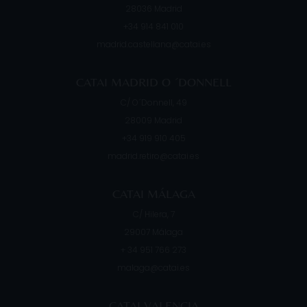
28036
Madrid
+34 914 841 010
madrid.castellana@catai.es
CATAI MADRID O ´DONNELL
C/ O´Donnell, 49
28009
Madrid
+34 919 910 405
madrid.retiro@catai.es
CATAI MÁLAGA
C/ Hilera, 7
29007
Málaga
+ 34 951 766 273
malaga@catai.es
CATAI VALENCIA