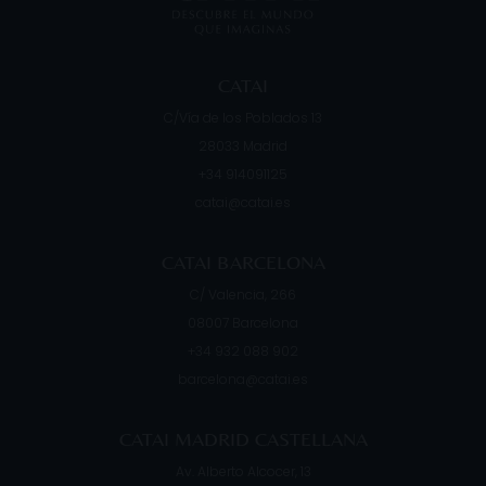
CATAI
C/Vía de los Poblados 13
28033
Madrid
+34 914091125
catai@catai.es
CATAI BARCELONA
C/ Valencia, 266
08007
Barcelona
+34 932 088 902
barcelona@catai.es
CATAI MADRID CASTELLANA
Av. Alberto Alcocer, 13