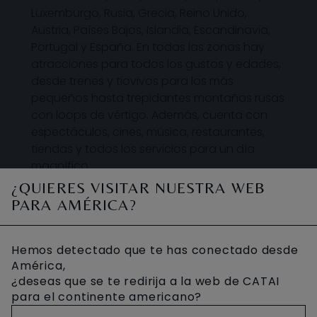
Luxemburgo, Rusia, Grecia, Reino Unido,
Austria, Países Bajos, Islandia, Escandinavia,
Portugal y España. En todas las zonas hay
atracciones para todos los gustos y edades,
desde trenes y tiovivos para los más
pequeños hasta trepidantes montañas rusas
con loops de vértigo. Además, cuenta con
espectáculos, cines, música, restaurantes,
tiendas y todos los servicios para un día
magnífico.
¿QUIERES VISITAR NUESTRA WEB
PARA AMÉRICA?
DÓNDE DISFRUTAR ESTA
Hemos detectado que te has conectado desde
ACTIVIDAD
América,
¿deseas que se te redirija a la web de CATAI
para el continente americano?