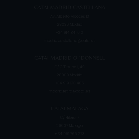
CATAI MADRID CASTELLANA
Av. Alberto Alcocer, 13
28036
Madrid
+34 914 841 010
madrid.castellana@catai.es
CATAI MADRID O ´DONNELL
C/ O´Donnell, 49
28009
Madrid
+34 919 910 405
madrid.retiro@catai.es
CATAI MÁLAGA
C/ Hilera, 7
29007
Málaga
+ 34 951 766 273