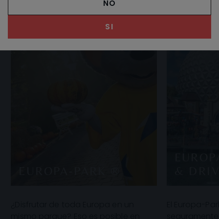
NO
SI
EUROP
EUROPA-PARK ®
& DRIV
¿Disfrutar de toda Europa en un
El Europa-Par
mismo parque? Eso es posible en
seguramente 