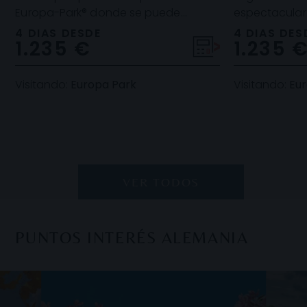
Europa-Park® donde se puede
espectacular
recorrer todo el continente gracias a
montañas rus
4 DIAS DESDE
4 DIAS DES
1.235 €
1.235 
sus 15 zonas tematiz
acuáticas, at
Visitando:
Europa Park
Visitando:
Eur
VER TODOS
PUNTOS INTERÉS ALEMANIA