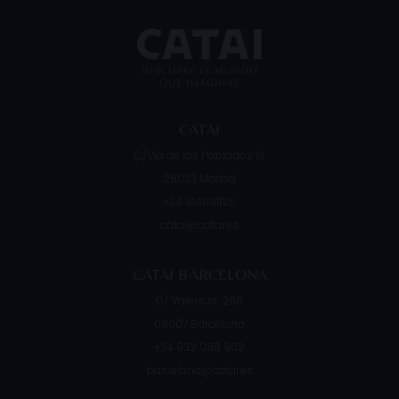
r art
que se suelen visitar de manera conj
d
CATAI
C/Vía de los Poblados 13
28033
Madrid
+34 914091125
catai@catai.es
CATAI BARCELONA
C/ Valencia, 266
08007
Barcelona
+34 932 088 902
barcelona@catai.es