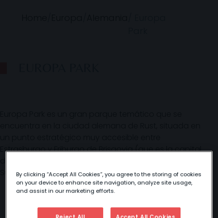
Home
/
Europa
/
Alemania
/
Europa
Park
EUROPA PARK
Europa Park es un gran parque temático que se
encuentra en la ciudad alemana de Rust, situada en
un punto estratégico muy accesible entre
Estrasburgo y Friburgo de Brisgovia (que es la capital
de Selva Negra); es decir, a pocos kilómetros de
Suiza y de Francia.
By clicking “Accept All Cookies”, you agree to the storing of cookies
on your device to enhance site navigation, analyze site usage,
and assist in our marketing efforts.
Reject All
Accept All Cookies