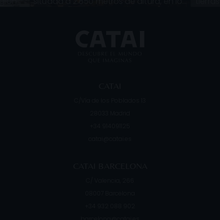
egión
situada a 2.850 metros de altura, en los
tierra
l más
Andes. No solo es una de las ciudades a
Imbabu
 más de
mayor altura de todo el mundo,
ro
CATAI
C/Vía de los Poblados 13
28033
Madrid
+34 914091125
catai@catai.es
CATAI BARCELONA
C/ Valencia, 266
08007
Barcelona
+34 932 088 902
barcelona@catai.es