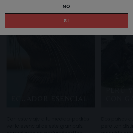
NO
SI
PERÚ 
ECUADOR ESENCIAL
CON G
Con este viaje a tu medida, podrás
Dos países q
ver lo esencial de este gran país,
pero tan disti