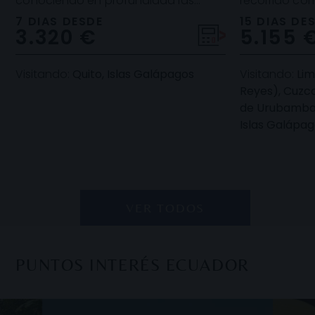
conociendo en profundidad las
recorrido c
maravillosas Islas Galápagos. Debido
perfectament
7 DIAS DESDE
15 DIAS DE
3.320 €
5.155 
a la ubicació
arqueológica 
Visitando:
Quito, Islas Galápagos
Visitando:
Lim
Reyes), Cuzco
de Urubamba)
Islas Galápa
VER TODOS
PUNTOS INTERÉS ECUADOR