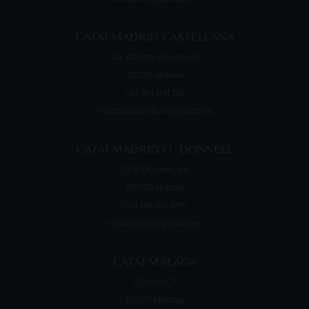
CATAI MADRID CASTELLANA
Av. Alberto Alcocer, 13
28036
Madrid
+34 914 841 010
madrid.castellana@catai.es
CATAI MADRID O ´DONNELL
C/ O´Donnell, 49
28009
Madrid
+34 919 910 405
madrid.retiro@catai.es
CATAI MÁLAGA
C/ Hilera, 7
29007
Málaga