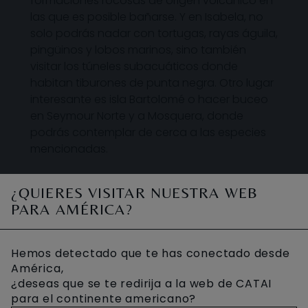
formaciones rocosas de origen volcánico en
las que es posible bañarse. Y en Isabela, no
solo podrás nadar con tortugas, rayas águila,
pingüinos y lobos marinos, sino también
visitar los túneles subacuáticos donde
habitan tiburones de punta negra. Otro lugar
interesante es isla Bartolomé o hacer buceo
en Seymour Norte y a Mosquera, donde
podrás contemplar de cerca a las especies
mencionadas.
¿QUIERES VISITAR NUESTRA WEB
PARA AMÉRICA?
DÓNDE DISFRUTAR ESTA
ACTIVIDAD
Hemos detectado que te has conectado desde
América,
¿deseas que se te redirija a la web de CATAI
para el continente americano?