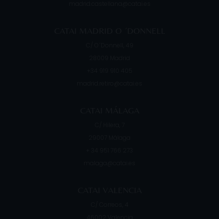
madrid.castellana@catai.es
CATAI MADRID O ´DONNELL
C/ O´Donnell, 49
28009
Madrid
+34 919 910 405
madrid.retiro@catai.es
CATAI MÁLAGA
C/ Hilera, 7
29007
Málaga
+ 34 951 766 273
malaga@catai.es
CATAI VALENCIA
C/ Correos, 4
46002
Valencia