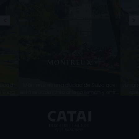
MONTREUX
iudad
Montreux es una ciudad de Suiza que
Jungfr
 Suiza,
está situada junto al lago Lemán y entre
que
raderas
cerros de gran altura. Además de por su
Mönc
 nueve.
excelente microclima, que se debe
Alpe