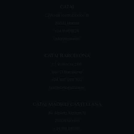
CATAI
C/Vía de los Poblados 13
28033
Madrid
+34 914091125
catai@catai.es
CATAI BARCELONA
C/ Valencia, 266
08007
Barcelona
+34 932 088 902
barcelona@catai.es
CATAI MADRID CASTELLANA
Av. Alberto Alcocer, 13
28036
Madrid
+34 914 841 010