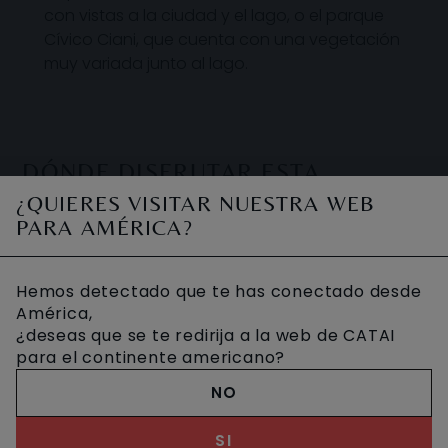
con vistas a la ciudad y el lago, o el parque
Cívico Ciani, que cuenta con una vegetación
muy variada junto al lago.
DÓNDE DISFRUTAR ESTA
ACTIVIDAD
¿QUIERES VISITAR NUESTRA WEB
PARA AMÉRICA?
Hemos detectado que te has conectado desde
América,
¿deseas que se te redirija a la web de CATAI
para el continente americano?
NO
SI