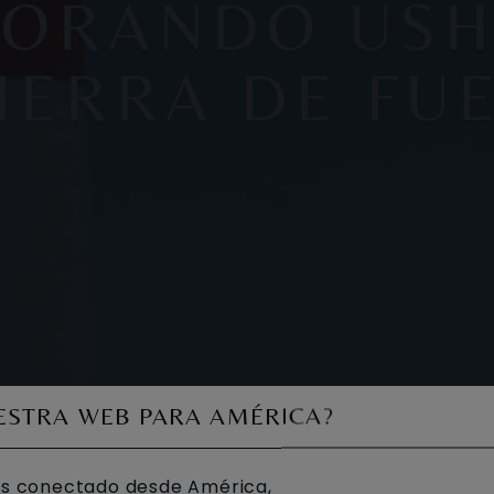
LORANDO USH
TIERRA DE FU
UESTRA WEB PARA AMÉRICA?
s conectado desde América,