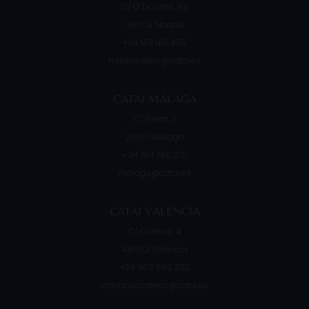
C/ O´Donnell, 49
28009
Madrid
+34 919 910 405
madrid.retiro@catai.es
CATAI MÁLAGA
C/ Hilera, 7
29007
Málaga
+ 34 951 766 273
malaga@catai.es
CATAI VALENCIA
C/ Correos, 4
46002
Valencia
+34 962 565 332
valencia.correos@catai.es