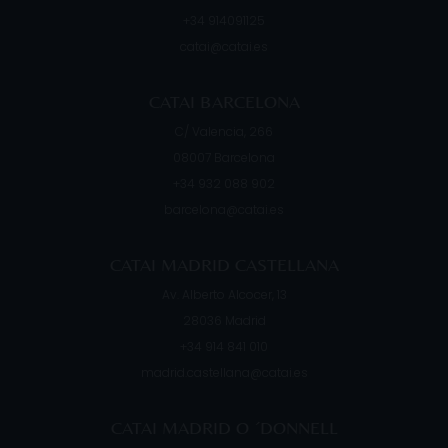
+34 914091125
catai@catai.es
CATAI BARCELONA
C/ Valencia, 266
08007
Barcelona
+34 932 088 902
barcelona@catai.es
CATAI MADRID CASTELLANA
Av. Alberto Alcocer, 13
28036
Madrid
+34 914 841 010
madrid.castellana@catai.es
CATAI MADRID O ´DONNELL