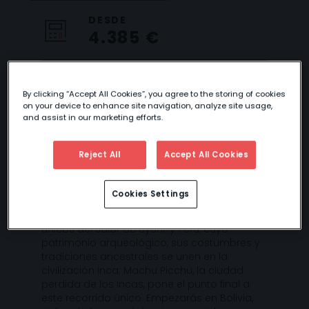
DESDE
4.385 €
By clicking “Accept All Cookies”, you agree to the storing of cookies
on your device to enhance site navigation, analyze site usage,
LO MEJOR DE
and assist in our marketing efforts.
BOLIVIA Y PERÚ
Reject All
Accept All Cookies
Cookies Settings
Dos países unidos por la Cordillera de los
Andes; Bolivia con el altiplano y los paisajes
únicos del Salar de Uyuni; y Perú, cuyo
patrimonio arqueológico, sus costumbres y
tradiciones ancestrales se unen en la
civilización Inca; Machu Picchu, la ciudad
perdida de los Incas, pone el punto final a
este recorrido único. Empezarás en Bolivia,