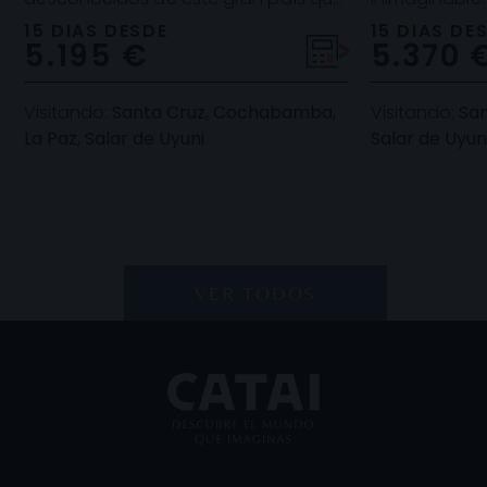
es Bolivia. Lugares donde pocos
paisajísticas
15 DIAS DESDE
15 DIAS DE
5.195 €
5.370 
turistas llegan, y harán q
altiplánicas, 
Visitando:
Santa Cruz, Cochabamba,
Visitando:
San
La Paz, Salar de Uyuni
Salar de Uyuni
VER TODOS