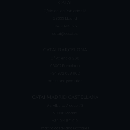
CATAI
C/Vía de los Poblados 13
28033
Madrid
+34 914091125
catai@catai.es
CATAI BARCELONA
C/ Valencia, 266
08007
Barcelona
+34 932 088 902
barcelona@catai.es
CATAI MADRID CASTELLANA
Av. Alberto Alcocer, 13
28036
Madrid
+34 914 841 010
madrid.castellana@catai.es