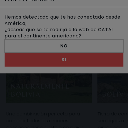
Hemos detectado que te has conectado desde
América,
¿deseas que se te redirija a la web de CATAI
para el continente americano?
NO
SI
NATURALMENTE
BOLIVIA
BOLIVI
Una combinación perfecta para
Tierra de con
conocer todos los rincones
una riqueza n
desconocidos de este gran país que
inimaginable.