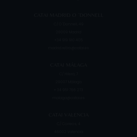
CATAI MADRID O ´DONNELL
C/ O´Donnell, 49
28009
Madrid
+34 919 910 405
madrid.retiro@catai.es
CATAI MÁLAGA
C/ Hilera, 7
29007
Málaga
+ 34 951 766 273
malaga@catai.es
CATAI VALENCIA
C/ Correos, 4
46002
Valencia