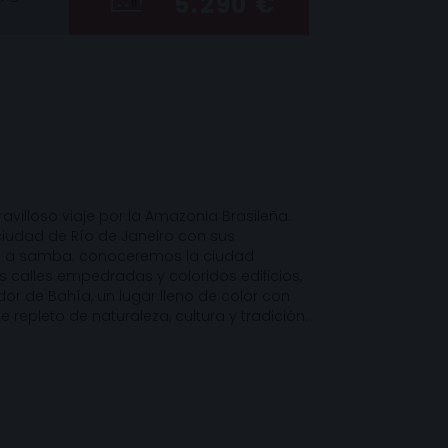
5.290 €
lloso viaje por la Amazonia Brasileña.
iudad de Río de Janeiro con sus
o a samba; conoceremos la ciudad
s calles empedradas y coloridos edificios,
or de Bahía, un lugar lleno de color con
je repleto de naturaleza, cultura y tradición.