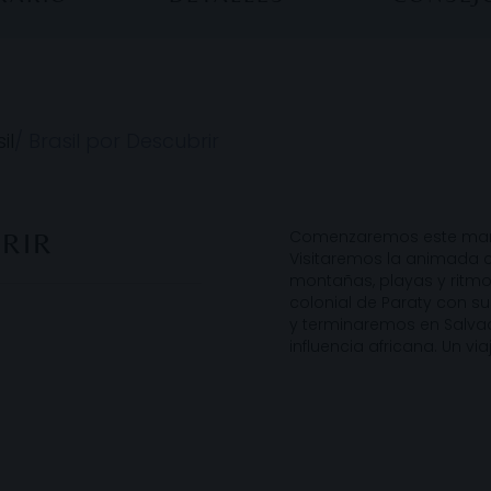
il
/
Brasil por Descubrir
Comenzaremos este maravi
BRIR
Visitaremos la animada c
montañas, playas y ritm
colonial de Paraty con su
y terminaremos en Salvad
influencia africana. Un via