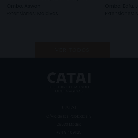
Ombo, Aswan
Ombo, Edfu, L
Extensiones:
Maldivas
Extensiones:
M
VER TODOS
CATAI
C/Vía de los Poblados 13
28033
Madrid
+34 914091125