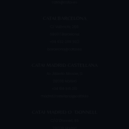
catai@catai.es
CATAI BARCELONA
C/ Valencia, 266
08007
Barcelona
+34 932 088 902
barcelona@catai.es
CATAI MADRID CASTELLANA
Av. Alberto Alcocer, 13
28036
Madrid
+34 914 841 010
madrid.castellana@catai.es
CATAI MADRID O ´DONNELL
C/ O´Donnell, 49
28009
Madrid