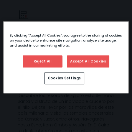
PRÓXIMAMENTE
By clicking “Accept All Cookies”, you agree to the storing of cookies
on your device to enhance site navigation, analyze site usage,
and assist in our marketing efforts.
EGIPTO, UN DON
DEL NILO ESPECIAL
Reject All
Accept All Cookies
SEMANA SANTA
Cookies Settings
Descubre los tesoros de Egipto esta Semana
Santa y disfruta de un inolvidable crucero por
el Nilo. Déjate llevar por las maravillas de este
país milenario: visita los templos ancestrales
de Karnak y Luxor, entre otros. Navegarás
hasta Esna, Kom Ombo y Asuán. En El Cairo
te deslumbrarás con las majestuosas