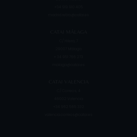
+34 919 910 405
madrid.retiro@catai.es
CATAI MÁLAGA
C/ Hilera, 7
29007
Málaga
+ 34 951 766 273
malaga@catai.es
CATAI VALENCIA
C/ Correos, 4
46002
Valencia
+34 962 565 332
valencia.correos@catai.es