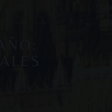
 AÑO:
IALES