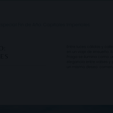
Especial Fin de Año: Capitales Imperiales
Entre luces cálidas y cal
O:
en un viaje de ensueño. B
LES
Praga se ilumina como un
elegancia entre valses y 
un mismo deseo: comenz