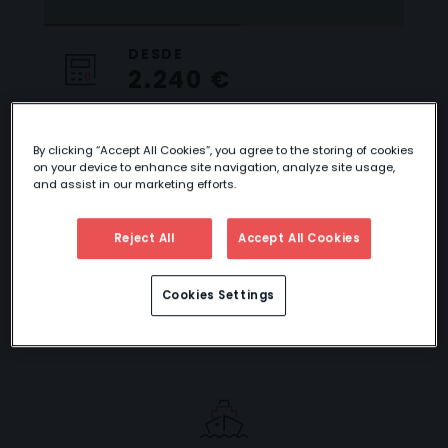
DESDE
2.240 €
By clicking “Accept All Cookies”, you agree to the storing of cookies
on your device to enhance site navigation, analyze site usage,
ESPECIAL FIN DE
and assist in our marketing efforts.
AÑO: CRUCERO
Reject All
Accept All Cookies
FLUVIAL POR EL
RIN
Cookies Settings