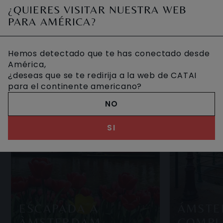
¿QUIERES VISITAR NUESTRA WEB
os.
por sus canales y por la inmensa
Escald
OTROS VIAJES DESEADOS
PARA AMÉRICA?
s el
cantidad de bicicletas que hay y que so
ser u
Hemos detectado que te has conectado desde
América,
¿deseas que se te redirija a la web de CATAI
para el continente americano?
NO
SI
ESCAPADA A
ÁMSTE
ÀMSTERDAM
COMPL