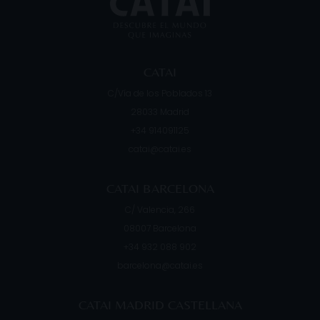
CATAI
C/Vía de los Poblados 13
28033
Madrid
+34 914091125
catai@catai.es
CATAI BARCELONA
C/ Valencia, 266
08007
Barcelona
+34 932 088 902
barcelona@catai.es
CATAI MADRID CASTELLANA