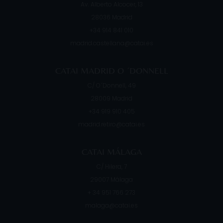
Av. Alberto Alcocer, 13
28036
Madrid
+34 914 841 010
madrid.castellana@catai.es
CATAI MADRID O ´DONNELL
C/ O´Donnell, 49
28009
Madrid
+34 919 910 405
madrid.retiro@catai.es
CATAI MÁLAGA
C/ Hilera, 7
29007
Málaga
+ 34 951 766 273
malaga@catai.es