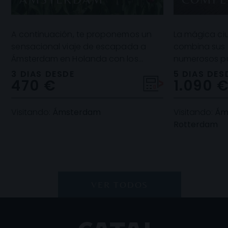
A continuación, te proponemos un
La mágica c
sensacional viaje de escapada a
combina sus 
Ámsterdam en Holanda con los
numerosos pu
mejores precios y propuestas de
arquitectura d
3 DIAS DESDE
5 DIAS DES
470 €
1.090 
alojamiento. Te invitamo
Las obras de
Visitando:
Ámsterdam
Visitando:
Ám
Rotterdam
VER TODOS