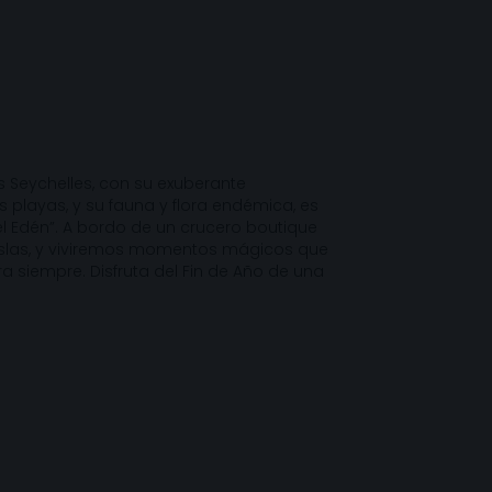
as Seychelles, con su exuberante
 playas, y su fauna y flora endémica, es
el Edén”. A bordo de un crucero boutique
islas, y viviremos momentos mágicos que
a siempre. Disfruta del Fin de Año de una