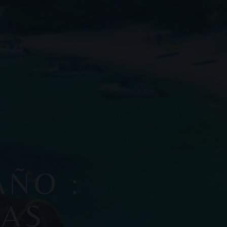
AÑO :
LAS