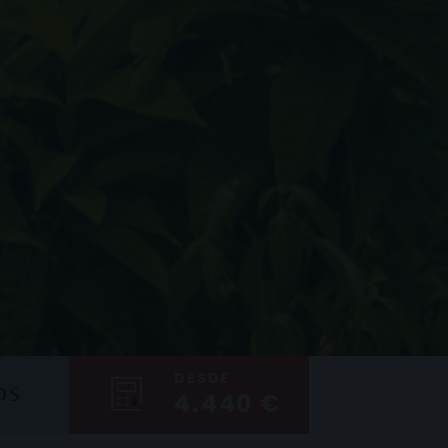
DESDE
OS
4.440 €