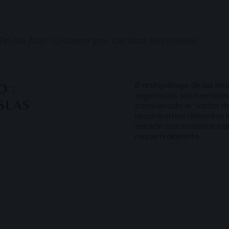
Fin de Año : Crucero por las Islas Seychelles
El archipiélago de las Isl
O :
vegetación, sus hermosas
SLAS
considerado el “Jardín d
recorreremos diferentes 
estarán con nosotros par
manera diferente.