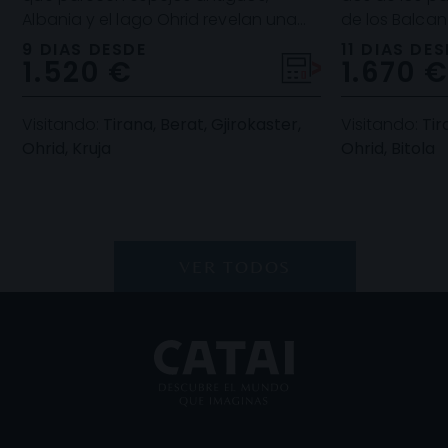
Albania y el lago Ohrid revelan una
de los Balcan
Europa aún intacta. Pueblos de
de tesoros por
9 DIAS DESDE
11 DIAS DE
1.520 €
1.670 
piedra, sabores auté
localid
Visitando:
Tirana, Berat, Gjirokaster,
Visitando:
Tir
Ohrid, Kruja
Ohrid, Bitola
VER TODOS