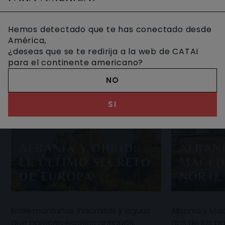
Hemos detectado que te has conectado desde
América,
¿deseas que se te redirija a la web de CATAI
para el continente americano?
NO
SI
ALBANIA Y OHRID:
ALBANI
EL ÚLTIMO SECRETO
MACED
DE EUROPA
NORTE
Entre montañas indómitas y aguas
Albania y Ma
que parecen espejos antiguos,
dos de los p