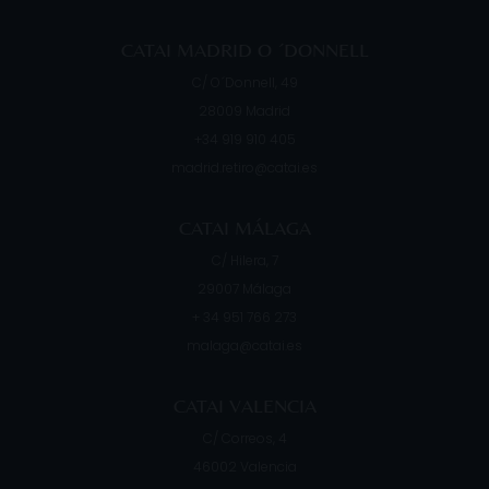
CATAI MADRID O ´DONNELL
C/ O´Donnell, 49
28009
Madrid
+34 919 910 405
madrid.retiro@catai.es
CATAI MÁLAGA
C/ Hilera, 7
29007
Málaga
+ 34 951 766 273
malaga@catai.es
CATAI VALENCIA
C/ Correos, 4
46002
Valencia