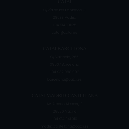
CATAI
C/Vía de los Poblados 13
28033
Madrid
+34 914091125
catai@catai.es
CATAI BARCELONA
C/ Valencia, 266
08007
Barcelona
+34 932 088 902
barcelona@catai.es
CATAI MADRID CASTELLANA
Av. Alberto Alcocer, 13
28036
Madrid
+34 914 841 010
madrid.castellana@catai.es