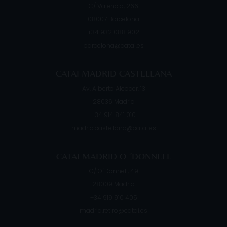
C/ Valencia, 266
08007
Barcelona
+34 932 088 902
barcelona@catai.es
CATAI MADRID CASTELLANA
Av. Alberto Alcocer, 13
28036
Madrid
+34 914 841 010
madrid.castellana@catai.es
CATAI MADRID O ´DONNELL
C/ O´Donnell, 49
28009
Madrid
+34 919 910 405
madrid.retiro@catai.es