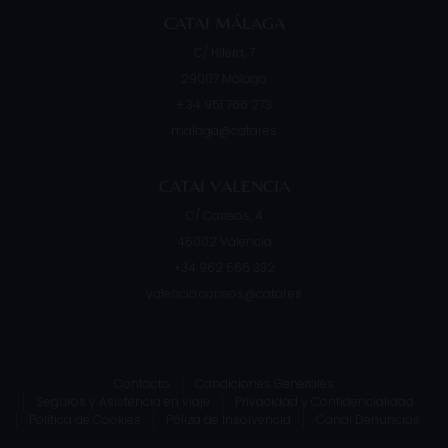
CATAI MÁLAGA
C/ Hilera, 7
29007
Málaga
+ 34 951 766 273
malaga@catai.es
CATAI VALENCIA
C/ Correos, 4
46002
Valencia
+34 962 565 332
valencia.correos@catai.es
Contacto
Condiciones Generales
Seguros y Asistencia en viaje
Privacidad y Confidencialidad
Política de Cookies
Póliza de Insolvencia
Canal Denuncias