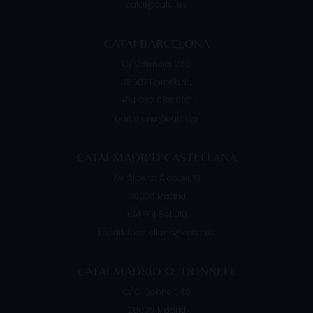
catai@catai.es
CATAI BARCELONA
C/ Valencia, 266
08007
Barcelona
+34 932 088 902
barcelona@catai.es
CATAI MADRID CASTELLANA
Av. Alberto Alcocer, 13
28036
Madrid
+34 914 841 010
madrid.castellana@catai.es
CATAI MADRID O ´DONNELL
C/ O´Donnell, 49
28009
Madrid