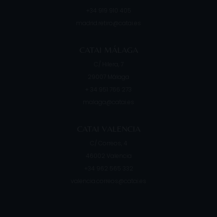
+34 919 910 405
madrid.retiro@catai.es
CATAI MÁLAGA
C/ Hilera, 7
29007
Málaga
+ 34 951 766 273
malaga@catai.es
CATAI VALENCIA
C/ Correos, 4
46002
Valencia
+34 962 565 332
valencia.correos@catai.es