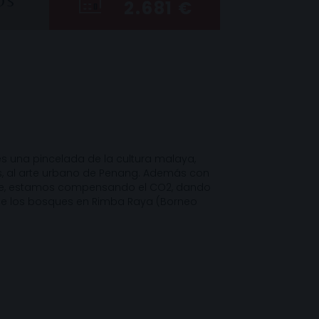
OS
2.681 €
es una pincelada de la cultura malaya,
s, al arte urbano de Penang. Además con
iaje, estamos compensando el CO2, dando
 de los bosques en Rimba Raya (Borneo