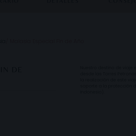
ERARIO
DETALLES
CONSEJ
ia
/
Malasia Especial Fin de Año
Nuestro destino de viaje 
IN DE
desde las Torres Petrona
la realización de este v
soporte a la protección
Indonesio).