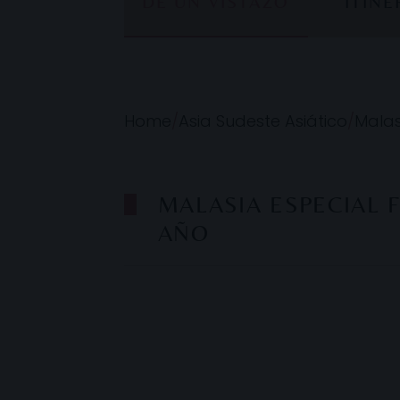
DE UN VISTAZO
ITIN
Home
/
Asia Sudeste Asiático
/
Malas
MALASIA ESPECIAL F
AÑO