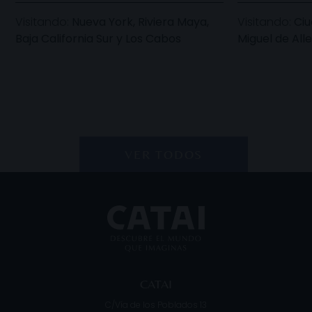
Visitando:
Nueva York, Riviera Maya,
Visitando:
Ciu
Baja California Sur y Los Cabos
Miguel de All
VER TODOS
CATAI
C/Vía de los Poblados 13