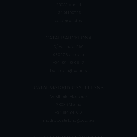
28033
Madrid
+34 914091125
catai@catai.es
CATAI BARCELONA
C/ Valencia, 266
08007
Barcelona
+34 932 088 902
barcelona@catai.es
CATAI MADRID CASTELLANA
Av. Alberto Alcocer, 13
28036
Madrid
+34 914 841 010
madrid.castellana@catai.es