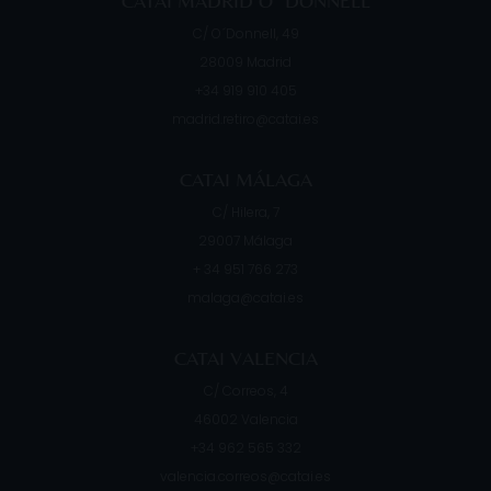
CATAI MADRID O ´DONNELL
C/ O´Donnell, 49
28009
Madrid
+34 919 910 405
madrid.retiro@catai.es
CATAI MÁLAGA
C/ Hilera, 7
29007
Málaga
+ 34 951 766 273
malaga@catai.es
CATAI VALENCIA
C/ Correos, 4
46002
Valencia
+34 962 565 332
valencia.correos@catai.es