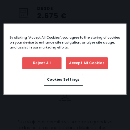
DESDE
2.675 €
By clicking “Accept All Cookies”, you agree to the storing of cookies
on your device to enhance site navigation, analyze site usage,
MÉXICO MOSAICO
and assist in our marketing efforts.
CULTURAL
Reject All
Accept All Cookies
Cookies Settings
Este viaje nos permite vislumbrar la grandeza
de las culturas que poblaron México antes