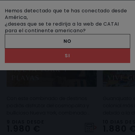
Hemos detectado que te has conectado desde
América,
¿deseas que se te redirija a la web de CATAI
para el continente americano?
NO
SI
NUEVA YORK Y
PLAYAS
VIVE 
Con este combinado de destinos
Guanajuato es
podrás disfrutar del cosmopolita y
colonial más
bullicioso Nueva York, combinado
debido a la d
con la tranquilidad y el exotismo de
atractivos, c
9 DIAS DESDE
10 DIAS DE
1.980 €
1.880 
la playa que t
Mágicos, dos