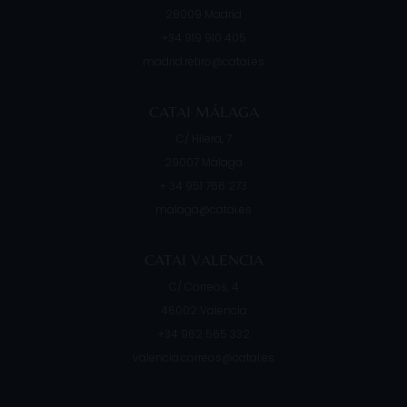
28009
Madrid
+34 919 910 405
madrid.retiro@catai.es
CATAI MÁLAGA
C/ Hilera, 7
29007
Málaga
+ 34 951 766 273
malaga@catai.es
CATAI VALENCIA
C/ Correos, 4
46002
Valencia
+34 962 565 332
valencia.correos@catai.es