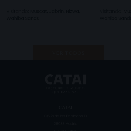
Visitando:
Muscat, Jabrin, Nizwa,
Visitando:
Mus
Wahiba Sands
Wahiba Sands
VER TODOS
CATAI
C/Vía de los Poblados 13
28033
Madrid