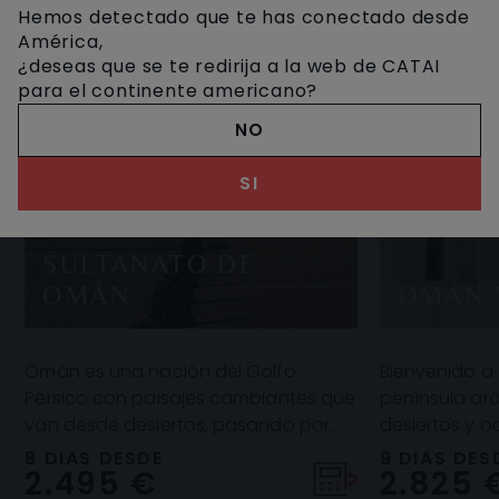
Hemos detectado que te has conectado desde
América,
¿deseas que se te redirija a la web de CATAI
para el continente americano?
NO
SI
SULTANATO DE
OMÁN
OMÁN 
Omán es una nación del Golfo
Bienvenido a
Pérsico con paisajes cambiantes que
península ar
van desde desiertos, pasando por
desiertos y o
oasis en techos de ríos, hasta las
enorme riquez
8 DIAS DESDE
9 DIAS DES
2.495 €
2.825 
cálidas aguas del
forma de