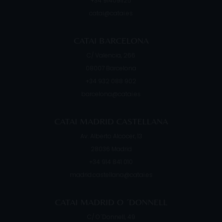
+34 914091125
catai@catai.es
CATAI BARCELONA
C/ Valencia, 266
08007
Barcelona
+34 932 088 902
barcelona@catai.es
CATAI MADRID CASTELLANA
Av. Alberto Alcocer, 13
28036
Madrid
+34 914 841 010
madrid.castellana@catai.es
CATAI MADRID O ´DONNELL
C/ O´Donnell, 49