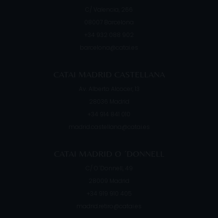
C/ Valencia, 266
08007
Barcelona
+34 932 088 902
barcelona@catai.es
CATAI MADRID CASTELLANA
Av. Alberto Alcocer, 13
28036
Madrid
+34 914 841 010
madrid.castellana@catai.es
CATAI MADRID O ´DONNELL
C/ O´Donnell, 49
28009
Madrid
+34 919 910 405
madrid.retiro@catai.es