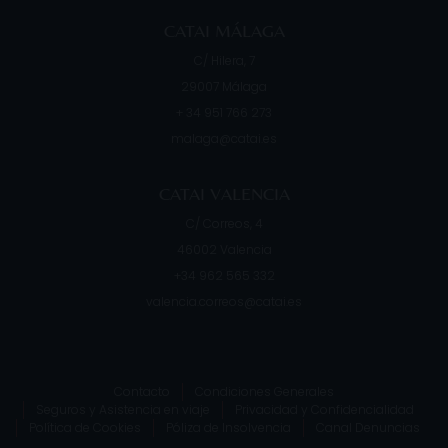
CATAI MÁLAGA
C/ Hilera, 7
29007
Málaga
+ 34 951 766 273
malaga@catai.es
CATAI VALENCIA
C/ Correos, 4
46002
Valencia
+34 962 565 332
valencia.correos@catai.es
Contacto
Condiciones Generales
Seguros y Asistencia en viaje
Privacidad y Confidencialidad
Política de Cookies
Póliza de Insolvencia
Canal Denuncias