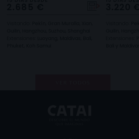
15 DIAS DESDE
15 DIAS DE
2.685 €
3.220 
monumentos, museos, forta
Daxu y Tong
Visitando:
Pekín, Gran Muralla, Xian,
Visitando:
Pek
Guilin, Hangzhou, Suzhou, Shanghai
Guilin, Hangz
Extensiones:
Luoyang, Maldivas, Bali,
Extensiones:
P
Phuket, Koh Samui
Bali y Maldiva
VER TODOS