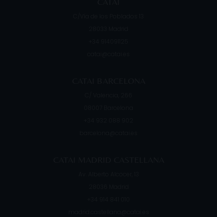
CATAI
C/Vía de los Poblados 13
28033
Madrid
+34 914091125
catai@catai.es
CATAI BARCELONA
C/ Valencia, 266
08007
Barcelona
+34 932 088 902
barcelona@catai.es
CATAI MADRID CASTELLANA
Av. Alberto Alcocer, 13
28036
Madrid
+34 914 841 010
madrid.castellana@catai.es