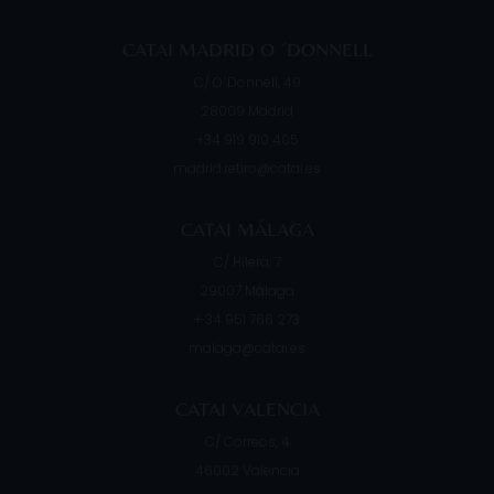
CATAI MADRID O ´DONNELL
C/ O´Donnell, 49
28009
Madrid
+34 919 910 405
madrid.retiro@catai.es
CATAI MÁLAGA
C/ Hilera, 7
29007
Málaga
+ 34 951 766 273
malaga@catai.es
CATAI VALENCIA
C/ Correos, 4
46002
Valencia