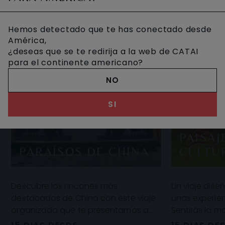
Hemos detectado que te has conectado desde
América,
¿deseas que se te redirija a la web de CATAI
para el continente americano?
NO
SI
PAISAJ
PARAÍSOS DE CHINA
CULTU
Descubre los rincones más
Un viaje dise
destacados de China con este viaje
unas experien
organizado que te presentamos a
Sentirás la m
continuación. Templos, pagodas,
auténtica rec