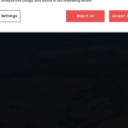
 analyze site usage, and assist in our marketing efforts.
 Settings
Reject All
Accept A