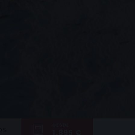
DESDE
OS
1.895 €