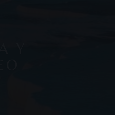
A Y
EO