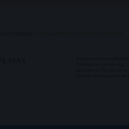
rica
/
Turquía
/
Turquia Mágica y Playas Del Egeo
Aunque muchos visitantes
PLAYAS
Capadocia, añade algo m
ubicado en "la ruta de la
Disfruta de unos días de 