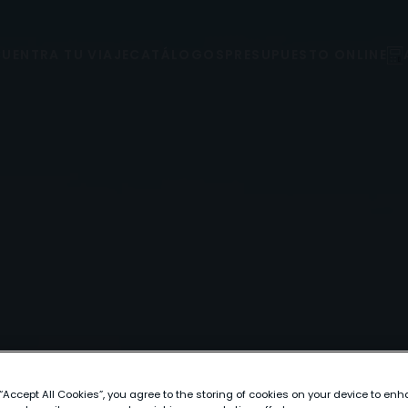
UENTRA TU VIAJE
CATÁLOGOS
PRESUPUESTO ONLINE
 “Accept All Cookies”, you agree to the storing of cookies on your device to enh