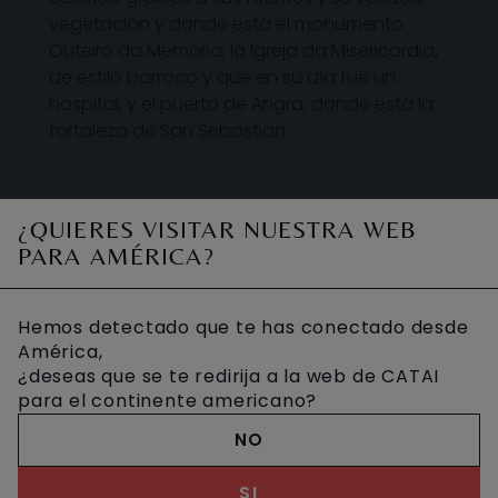
vegetación y donde está el monumento
Outeiro da Memória; la Igreja da Misericordia,
de estilo barroco y que en su día fue un
hospital, y el puerto de Angra, donde está la
fortaleza de San Sebastián.
¿QUIERES VISITAR NUESTRA WEB
DÓNDE DISFRUTAR ESTA
PARA AMÉRICA?
ACTIVIDAD
Hemos detectado que te has conectado desde
América,
¿deseas que se te redirija a la web de CATAI
para el continente americano?
NO
SI