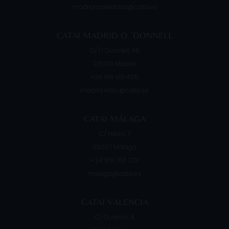
madrid.castellana@catai.es
CATAI MADRID O ´DONNELL
C/ O´Donnell, 49
28009
Madrid
+34 919 910 405
madrid.retiro@catai.es
CATAI MÁLAGA
C/ Hilera, 7
29007
Málaga
+ 34 951 766 273
malaga@catai.es
CATAI VALENCIA
C/ Correos, 4