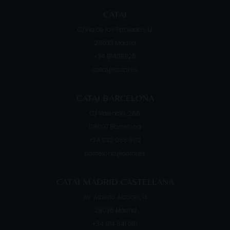
CATAI
C/Vía de los Poblados 13
28033
Madrid
+34 914091125
catai@catai.es
CATAI BARCELONA
C/ Valencia, 266
08007
Barcelona
+34 932 088 902
barcelona@catai.es
CATAI MADRID CASTELLANA
Av. Alberto Alcocer, 13
28036
Madrid
+34 914 841 010