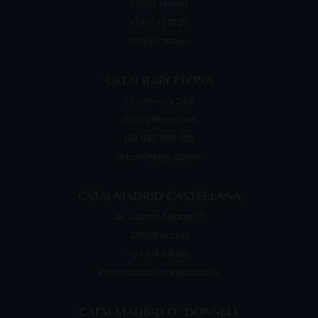
28033
Madrid
+34 914091125
catai@catai.es
CATAI BARCELONA
C/ Valencia, 266
08007
Barcelona
+34 932 088 902
barcelona@catai.es
CATAI MADRID CASTELLANA
Av. Alberto Alcocer, 13
28036
Madrid
+34 914 841 010
madrid.castellana@catai.es
CATAI MADRID O ´DONNELL