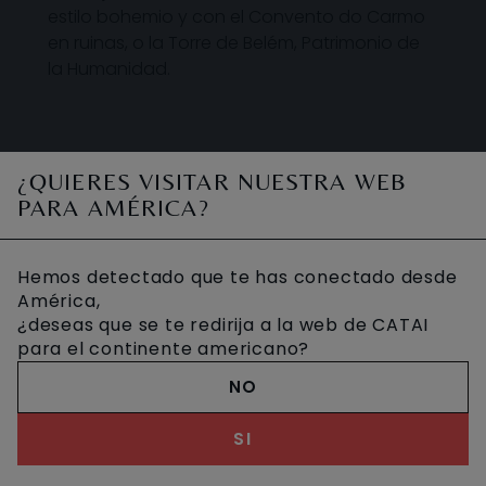
estilo bohemio y con el Convento do Carmo
en ruinas, o la Torre de Belém, Patrimonio de
la Humanidad.
¿QUIERES VISITAR NUESTRA WEB
DÓNDE DISFRUTAR ESTA
PARA AMÉRICA?
ACTIVIDAD
Hemos detectado que te has conectado desde
América,
¿deseas que se te redirija a la web de CATAI
para el continente americano?
NO
SI