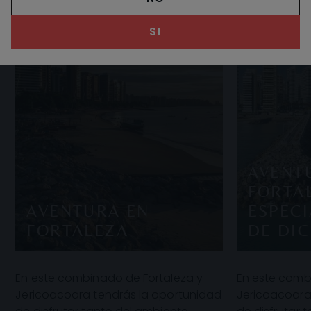
SI
AVENT
FORTA
AVENTURA EN
ESPECI
FORTALEZA
DE DI
En este combinado de Fortaleza y
En este comb
Jericoacoara tendrás la oportunidad
Jericoacoara