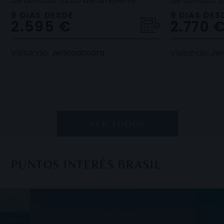
de disfrutar tanto del ambiente
de disfrutar 
urbano y animado de la capital
urbano y ani
9 DIAS DESDE
9 DIAS DES
2.595 €
2.770 
como de relax en u
como de rela
Visitando:
Jericoacoara
Visitando:
Je
VER TODOS
PUNTOS INTERÉS BRASIL