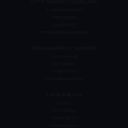
CATAI MADRID CASTELLANA
Av. Alberto Alcocer, 13
28036
Madrid
+34 914 841 010
madrid.castellana@catai.es
CATAI MADRID O ´DONNELL
C/ O´Donnell, 49
28009
Madrid
+34 919 910 405
madrid.retiro@catai.es
CATAI MÁLAGA
C/ Hilera, 7
29007
Málaga
+ 34 951 766 273
malaga@catai.es