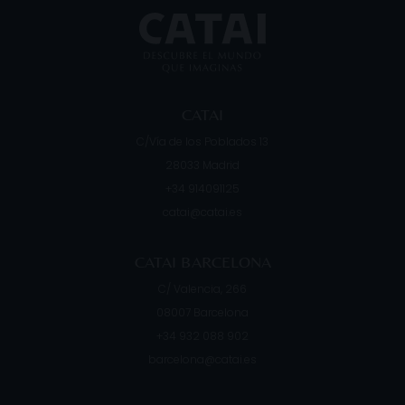
catar
penínsulas y ríos y es popular por
del
CATAI
C/Vía de los Poblados 13
28033
Madrid
+34 914091125
catai@catai.es
CATAI BARCELONA
C/ Valencia, 266
08007
Barcelona
+34 932 088 902
barcelona@catai.es