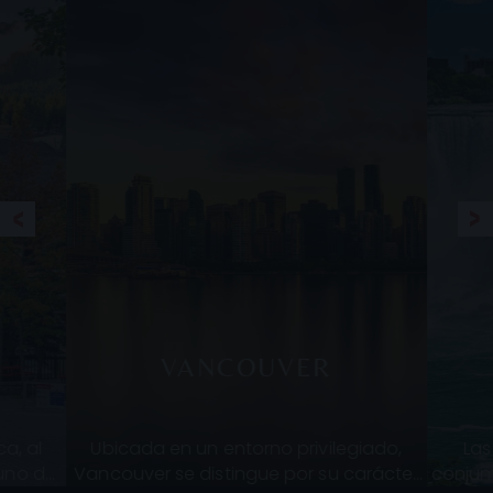
VANCOUVER
a, al
Ubicada en un entorno privilegiado,
Las
 uno de
Vancouver se distingue por su carácter
conjun