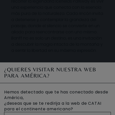
recorrer la legendaria Icefields Parkway es vivir
una experiencia que conecta con la esencia
más pura de la naturaleza. Cada rincón invita
a detenerse y contemplar la grandeza del
paisaje, donde el silencio se convierte en un
aliado para reencontrarse con uno mismo.
Banff no es solo un destino, es una invitación
a descubrir la magia intacta de la montaña y
a sentir la libertad en su máxima expresión.
¿QUIERES VISITAR NUESTRA WEB
PARA AMÉRICA?
DÓNDE DISFRUTAR ESTA
ACTIVIDAD
Hemos detectado que te has conectado desde
América,
¿deseas que se te redirija a la web de CATAI
para el continente americano?