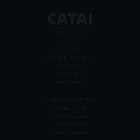
uí en
cosmopolita y su marcada orientación
Niág
dor pu
cultural. La ciudad combina una planif
altur
CATAI
C/Vía de los Poblados 13
28033
Madrid
+34 914091125
catai@catai.es
CATAI BARCELONA
C/ Valencia, 266
08007
Barcelona
+34 932 088 902
barcelona@catai.es