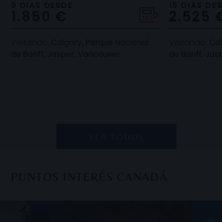
atracciones del oeste canadiense
Harrison, la 
9 DIAS DESDE
15 DIAS DE
1.850 €
2.525 
como les sea posible
y la señorial 
Visitando:
Calgary, Parque Nacional
Visitando:
Cal
de Banff, Jasper, Vancouver
de Banff, Jas
VER TODOS
PUNTOS INTERÉS CANADÁ