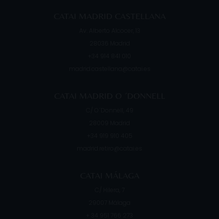
CATAI MADRID CASTELLANA
Av. Alberto Alcocer, 13
28036
Madrid
+34 914 841 010
madrid.castellana@catai.es
CATAI MADRID O ´DONNELL
C/ O´Donnell, 49
28009
Madrid
+34 919 910 405
madrid.retiro@catai.es
CATAI MÁLAGA
C/ Hilera, 7
29007
Málaga
+ 34 951 766 273