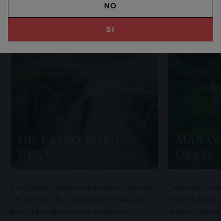
NO
SI
UN PASEO POR LAS
MARAV
ROCOSAS
OESTE
Ideal para viajeros que disponen de
Descubre lo m
un tiempo de vacaciones reducido
majestuosos 
pero que desean ver cuántas
Jasper, las a